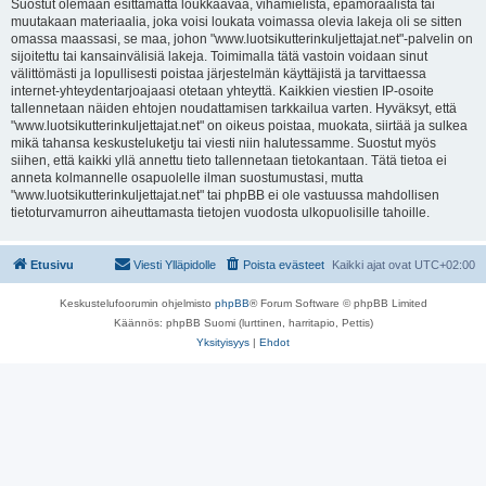
Suostut olemaan esittämättä loukkaavaa, vihamielistä, epämoraalista tai
muutakaan materiaalia, joka voisi loukata voimassa olevia lakeja oli se sitten
omassa maassasi, se maa, johon "www.luotsikutterinkuljettajat.net"-palvelin on
sijoitettu tai kansainvälisiä lakeja. Toimimalla tätä vastoin voidaan sinut
välittömästi ja lopullisesti poistaa järjestelmän käyttäjistä ja tarvittaessa
internet-yhteydentarjoajaasi otetaan yhteyttä. Kaikkien viestien IP-osoite
tallennetaan näiden ehtojen noudattamisen tarkkailua varten. Hyväksyt, että
"www.luotsikutterinkuljettajat.net" on oikeus poistaa, muokata, siirtää ja sulkea
mikä tahansa keskusteluketju tai viesti niin halutessamme. Suostut myös
siihen, että kaikki yllä annettu tieto tallennetaan tietokantaan. Tätä tietoa ei
anneta kolmannelle osapuolelle ilman suostumustasi, mutta
"www.luotsikutterinkuljettajat.net" tai phpBB ei ole vastuussa mahdollisen
tietoturvamurron aiheuttamasta tietojen vuodosta ulkopuolisille tahoille.
Etusivu
Viesti Ylläpidolle
Poista evästeet
Kaikki ajat ovat
UTC+02:00
Keskustelufoorumin ohjelmisto
phpBB
® Forum Software © phpBB Limited
Käännös: phpBB Suomi (lurttinen, harritapio, Pettis)
Yksityisyys
|
Ehdot