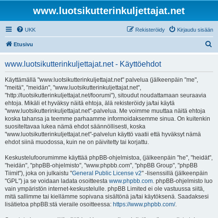
www.luotsikutterinkuljettajat.net
UKK
Rekisteröidy
Kirjaudu sisään
E
Etusivu
t
www.luotsikutterinkuljettajat.net - Käyttöehdot
s
i
Käyttämällä "www.luotsikutterinkuljettajat.net" palvelua (jälkeenpäin "me",
"meitä", "meidän", "www.luotsikutterinkuljettajat.net",
"http://luotsikutterinkuljettajat.net/foorumi"), sitoudut noudattamaan seuraavia
ehtoja. Mikäli et hyväksy näitä ehtoja, älä rekisteröidy ja/tai käytä
"www.luotsikutterinkuljettajat.net"-palvelua. Me voimme muuttaa näitä ehtoja
koska tahansa ja teemme parhaamme informoidaksemme sinua. On kuitenkin
suositeltavaa lukea nämä ehdot säännöllisesti, koska
"www.luotsikutterinkuljettajat.net"-palvelun käyttö vaatii että hyväksyt nämä
ehdot siinä muodossa, kuin ne on päivitetty tai korjattu.
Keskustelufoorumimme käyttää phpBB-ohjelmistoa, (jälkeenpäin "he", "heidät",
"heidän", "phpBB-ohjelmisto", "www.phpbb.com", "phpBB Group", "phpBB
Tiimit"), joka on julkaistu "
General Public License v2
" -lisenssillä (jälkeenpäin
"GPL") ja se voidaan ladata osoitteesta
www.phpbb.com
. phpBB-ohjelmisto luo
vain ympäristön internet-keskustelulle. phpBB Limited ei ole vastuussa siitä,
mitä sallimme tai kiellämme sopivana sisältönä ja/tai käytöksenä. Saadaksesi
lisätietoa phpBB:stä vieraile osoitteessa:
https://www.phpbb.com/
.