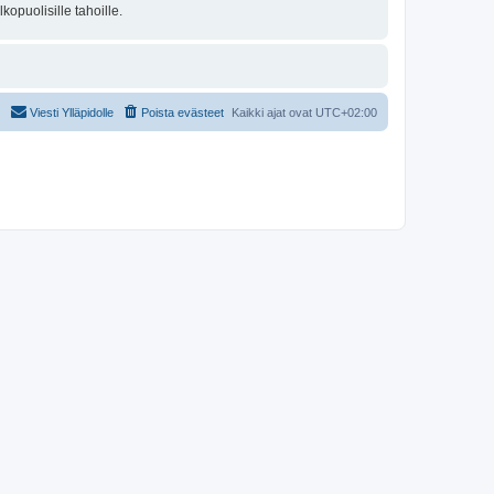
opuolisille tahoille.
Viesti Ylläpidolle
Poista evästeet
Kaikki ajat ovat
UTC+02:00