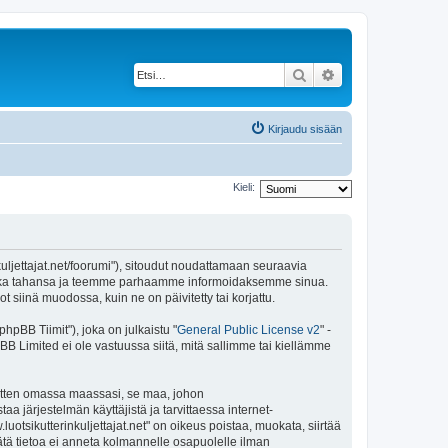
Etsi
Tarkennettu haku
Kirjaudu sisään
Kieli:
inkuljettajat.net/foorumi"), sitoudut noudattamaan seuraavia
ja koska tahansa ja teemme parhaamme informoidaksemme sinua.
 siinä muodossa, kuin ne on päivitetty tai korjattu.
pBB Tiimit"), joka on julkaistu "
General Public License v2
" -
BB Limited ei ole vastuussa siitä, mitä sallimme tai kiellämme
 sitten omassa maassasi, se maa, johon
staa järjestelmän käyttäjistä ja tarvittaessa internet-
uotsikutterinkuljettajat.net" on oikeus poistaa, muokata, siirtää
Tätä tietoa ei anneta kolmannelle osapuolelle ilman