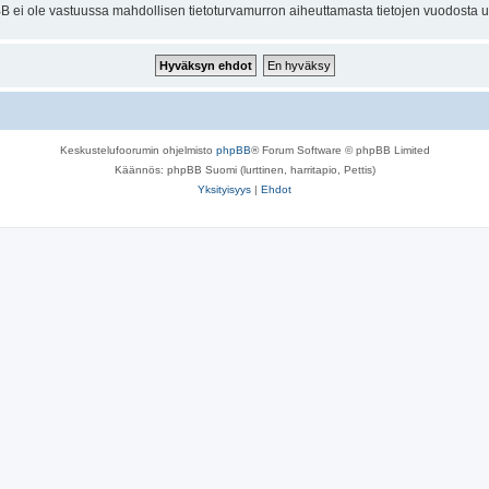
BB ei ole vastuussa mahdollisen tietoturvamurron aiheuttamasta tietojen vuodosta ulk
Keskustelufoorumin ohjelmisto
phpBB
® Forum Software © phpBB Limited
Käännös: phpBB Suomi (lurttinen, harritapio, Pettis)
Yksityisyys
|
Ehdot