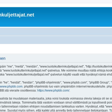
kuljettajat.net
inen
äin "me", "meitä", "meidän", "www.luotsikutterinkuljettajat.net", "http://luotsikutter
i käytä "www.luotsikutterinkuljettajat.net"-palvelua. Me voimme muuttaa näitä ehto
a "www.luotsikutterinkuljettajat.net"-palvelun käyttö vaatii että hyväksyt nämä ehdot
"he", "heidät", "heidän", "phpBB-ohjelmisto", "www.phpbb.com", "phpBB Group", "ph
www.phpbb.com
. phpBB-ohjelmisto luo vain ympäristön internet-keskustelulle. php
BB:stä vieraile osoitteessa:
https://www.phpbb.com/
.
lista tai muutakaan materiaalia, joka voisi loukata voimassa olevia lakeja oli se
ainvälisiä lakeja. Toimimalla tätä vastoin voidaan sinut välittömästi ja lopullisesti poi
e tallennetaan näiden ehtojen noudattamisen tarkkailua varten. Hyväksyt, että "www.l
mme. Suostut myös siihen, että kaikki yllä annettu tieto tallennetaan tietokantaan. 