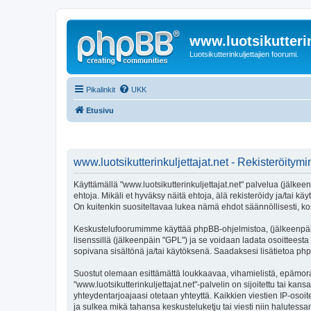
www.luotsikutterin
Luotsikutterinkuljettajien foorumi.
Pikalinkit
UKK
Etusivu
www.luotsikutterinkuljettajat.net - Rekisteröitym
Käyttämällä "www.luotsikutterinkuljettajat.net" palvelua (jälkeenp
ehtoja. Mikäli et hyväksy näitä ehtoja, älä rekisteröidy ja/ta
On kuitenkin suositeltavaa lukea nämä ehdot säännöllisesti, kosk
Keskustelufoorumimme käyttää phpBB-ohjelmistoa, (jälkeenpäin 
lisenssillä (jälkeenpäin "GPL") ja se voidaan ladata osoitteesta
sopivana sisältönä ja/tai käytöksenä. Saadaksesi lisätietoa php
Suostut olemaan esittämättä loukkaavaa, vihamielistä, epämoraa
"www.luotsikutterinkuljettajat.net"-palvelin on sijoitettu tai kans
yhteydentarjoajaasi otetaan yhteyttä. Kaikkien viestien IP-osoit
ja sulkea mikä tahansa keskusteluketju tai viesti niin halutessa