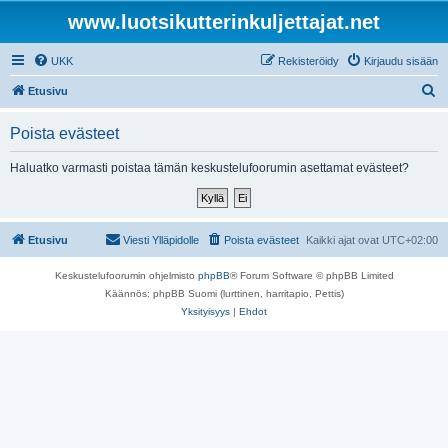
www.luotsikutterinkuljettajat.net
UKK
Rekisteröidy
Kirjaudu sisään
E
Etusivu
t
Poista evästeet
s
i
Haluatko varmasti poistaa tämän keskustelufoorumin asettamat evästeet?
Etusivu
Viesti Ylläpidolle
Poista evästeet
Kaikki ajat ovat
UTC+02:00
Keskustelufoorumin ohjelmisto
phpBB
® Forum Software © phpBB Limited
Käännös: phpBB Suomi (lurttinen, harritapio, Pettis)
Yksityisyys
|
Ehdot