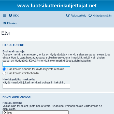
www.luotsikutterinkuljettajat.net
UKK
Rekisteröidy
Kirjaudu sisään
Etusivu
Etsi
HAKULAUSEKE
Etsi avainsanoja:
Aseta
+
merkki sanan eteen, jonka on löydyttävä ja
-
merkki sellaisen sanan eteen, jota
ei saa löytyä. Laita haettavat sanat sulkuihin erotettuna
|
-merkillä, mikäli vain yhden
sanan on löydyttävä. Käytä *-merkkiä jokerimerkkinä osittaisiin hakuihin.
Hae kaikilla sanoilla tai käytä kirjoitettua hakua
Hae kaikilla vaihtoehdoilla
Hae käyttäjätunnuksella:
Käytä *-merkkiä jokerimerkkinä osittaisiin hakuihin.
HAUN VAIHTOEHDOT
Hae alueittain:
Valitse alue tai alueet, josta haluat etsiä. Sisäalueet voidaan hakea valitsemalla se
alapuolelta.