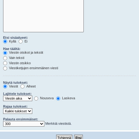
Etsi sisäalueet:
Kyllä
Ei
Hae täältä:
Viestin otsikot ja tekstit
Vain teksti
Viestin otsikko
Viestiketjujen ensimmäinen viesti
Näytä tulokset:
Viestit
Aiheet
Lajittele tulokset:
Nouseva
Laskeva
Rajaa tulokset:
Palauta ensimmäiset:
Merkkiä viestistä.