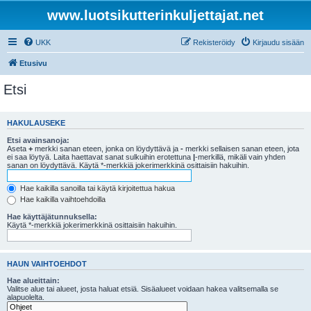
www.luotsikutterinkuljettajat.net
UKK
Rekisteröidy
Kirjaudu sisään
Etusivu
Etsi
HAKULAUSEKE
Etsi avainsanoja:
Aseta
+
merkki sanan eteen, jonka on löydyttävä ja
-
merkki sellaisen sanan eteen, jota
ei saa löytyä. Laita haettavat sanat sulkuihin erotettuna
|
-merkillä, mikäli vain yhden
sanan on löydyttävä. Käytä *-merkkiä jokerimerkkinä osittaisiin hakuihin.
Hae kaikilla sanoilla tai käytä kirjoitettua hakua
Hae kaikilla vaihtoehdoilla
Hae käyttäjätunnuksella:
Käytä *-merkkiä jokerimerkkinä osittaisiin hakuihin.
HAUN VAIHTOEHDOT
Hae alueittain:
Valitse alue tai alueet, josta haluat etsiä. Sisäalueet voidaan hakea valitsemalla se
alapuolelta.