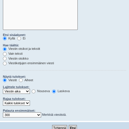
Etsi sisäalueet:
Kyllä
Ei
Hae täältä:
Viestin otsikot ja tekstit
Vain teksti
Viestin otsikko
Viestiketjujen ensimmäinen viesti
Näytä tulokset:
Viestit
Aiheet
Lajittele tulokset:
Nouseva
Laskeva
Rajaa tulokset:
Palauta ensimmäiset:
Merkkiä viestistä.