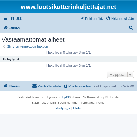
www.luotsikutterinkuljettajat.net
UKK
Rekisteröidy
Kirjaudu sisään
E
Etusivu
t
Vastaamattomat aiheet
s
Siirry tarkennettuun hakuun
i
Haku löysi 0 tulosta • Sivu
1
/
1
Ei löytynyt.
Haku löysi 0 tulosta • Sivu
1
/
1
Hyppää
Etusivu
Viesti Ylläpidolle
Poista evästeet
Kaikki ajat ovat
UTC+02:00
Keskustelufoorumin ohjelmisto
phpBB
® Forum Software © phpBB Limited
Käännös: phpBB Suomi (lurttinen, harritapio, Pettis)
Yksityisyys
|
Ehdot