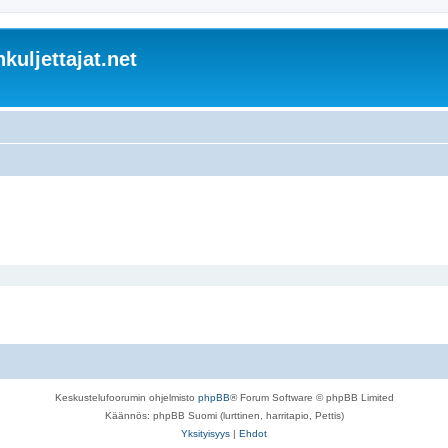
kuljettajat.net
Keskustelufoorumin ohjelmisto
phpBB
® Forum Software © phpBB Limited
Käännös: phpBB Suomi (lurttinen, harritapio, Pettis)
Yksityisyys
|
Ehdot