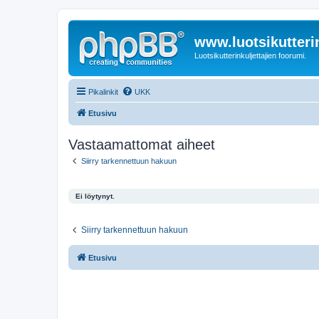
www.luotsikutterin
Luotsikutterinkuljettajien foorumi.
Pikalinkit
UKK
Etusivu
Vastaamattomat aiheet
Siirry tarkennettuun hakuun
Ei löytynyt.
Siirry tarkennettuun hakuun
Etusivu