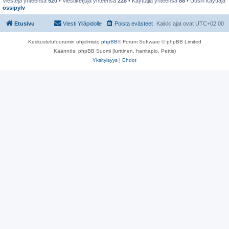
Viestejä yhteensä
520
• Viestiketjuja yhteensä
228
• Käyttäjiä yhteensä
88
• Uusin käyttäjä
ossipylv
Etusivu
Viesti Ylläpidolle
Poista evästeet
Kaikki ajat ovat
UTC+02:00
Keskustelufoorumin ohjelmisto
phpBB
® Forum Software © phpBB Limited
Käännös: phpBB Suomi (lurttinen, harritapio, Pettis)
Yksityisyys
|
Ehdot