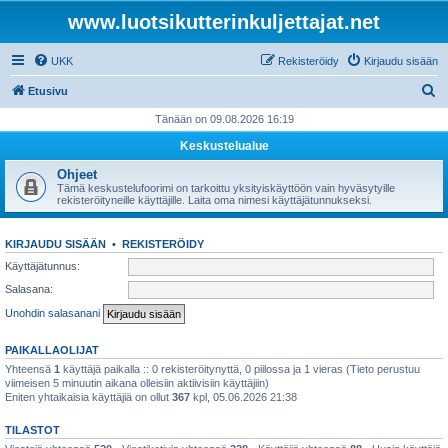
www.luotsikutterinkuljettajat.net
UKK
Rekisteröidy
Kirjaudu sisään
E
Etusivu
t
Tänään on 09.08.2026 16:19
s
Keskustelualue
i
Ohjeet
Tämä keskustelufoorimi on tarkoittu yksityiskäyttöön vain hyväsytyille
rekisteröityneille käyttäjille. Laita oma nimesi käyttäjätunnukseksi.
KIRJAUDU SISÄÄN
•
REKISTERÖIDY
Käyttäjätunnus:
Salasana:
Unohdin salasanani
PAIKALLAOLIJAT
Yhteensä
1
käyttäjä paikalla :: 0 rekisteröitynyttä, 0 piilossa ja 1 vieras (Tieto perustuu
viimeisen 5 minuutin aikana olleisiin aktiivisiin käyttäjiin)
Eniten yhtaikaisia käyttäjiä on ollut
367
kpl, 05.06.2026 21:38
TILASTOT