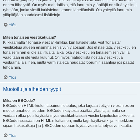
Foorumin ylläpitäjä on päättänyt, että viestit kyseiselle alueelle tulee tarkastaa
ennen lähetystä. On myös mahdollista, että foorumin ylläpitäjä on siirtänyt sinut
ryhmään, jonka viestit tarkistetaan ennen lähettämistä. Ota yhteyttä foorumin
ylläpitäjään saadaksesi lisätietoja.
Ylös
Miten tönäisen viestiketjuani?
Klikkaamalla “Tönaise viestiä” -linkkiä, kun katselet sitä, voit “tönäistä”
viestiketjua alueen ensimmäisen sivun yläosaan. Jos et näe tätä, viestiketjujen
tönäiseminen ei ole sallittua tai aika joka viestiketjujen tönäisemisen välillä
vaaditaan ei ole vielä kulunut. On myös mahdollista nostaa viestiketjua
vastaamalla siihen, mutta varmista että noudatat foorumin sääntöjä jos päätät
tehdä niin.
Ylös
Muotoilu ja aiheiden tyypit
Mikä on BBCode?
BBCode on HTML-kielen tapainen toteutus, joka tarjoaa tiettyjen viestin osien
muotoilumahdollisuuden. BBCoden käytöstä päättää ylläpitäjä, mutta se
voidaan ottaa pois käytöstä myös viestikohtaisesti viestin kirjoituslomakkeella.
BBCode itsessään on HTML:n kaltainen, mutta tagit käyttävät < ja > merkkien
sijaan hakasulkuja [ ja ]. BBCoden oppaan löydät viestinlähetyssivun kautta.
Ylös