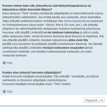
Keneen minun tulee olla yhteydessä väärinkäytöstapauksissa tai
lakiasioissa tähän foorumiin liittyen?
Kuka tahansa “Tiimi”-sivulla mainituista ylläpitäjistä on todennäköisesti sopiva
yhteyshenkilö valituksillesi. Jos et tätä kautta saa vastausta, sinun kannattaa
ottaa yhteyttä verkkotunnuksen omistajaan (tee
whois-kysely
) tai jos kyseessä
on ilmaispalvelussa oleva (esim. Yahoo!, free.fr, f2s.com, jne.), ota yhteyttä
ylläpitoon tai väärinkäytöksistä vastaavaan osastoon kyseisessä palvelussa.
Huomaa, että phpBB Limitedillä
ei ole lainkaan toimivaltaa
ja sitä ei voida
pitää vastuussa miten, missä tai kenen toimesta tämä foorumi on käytössä. Älä
ota yhteyttä phpBB Limitediin missään lakiasioissa
jotka eivät liity
phpBB.com-sivustoon tai pelkkään phpBB-sovellukseen itseensä. Jos lähetät
sähköpostia phpBB Limitedille
mistään kolmannen osapuolen
tämän
sovelluksen käytöstä, voit odottaa niukkasanaista vastausta, jos edes
vastausta lainkaan.
Ylös
Kuinka otan yhteyttä foorumin ylläpitäjään?
Kaikki foorumin käyttäjät voivat käyttää “Ota yhteyttä” -lomaketta, jos täämä
vaihtoehto on foorumin ylläpitäjän mahdollistama.
Foorumin käyttäjät voivat käyttää myös “Tiimi”-linkkiä.
Ylös
Hyppää