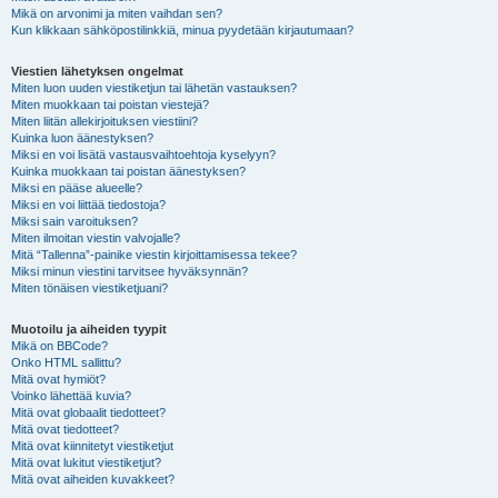
Mikä on arvonimi ja miten vaihdan sen?
Kun klikkaan sähköpostilinkkiä, minua pyydetään kirjautumaan?
Viestien lähetyksen ongelmat
Miten luon uuden viestiketjun tai lähetän vastauksen?
Miten muokkaan tai poistan viestejä?
Miten liitän allekirjoituksen viestiini?
Kuinka luon äänestyksen?
Miksi en voi lisätä vastausvaihtoehtoja kyselyyn?
Kuinka muokkaan tai poistan äänestyksen?
Miksi en pääse alueelle?
Miksi en voi liittää tiedostoja?
Miksi sain varoituksen?
Miten ilmoitan viestin valvojalle?
Mitä “Tallenna”-painike viestin kirjoittamisessa tekee?
Miksi minun viestini tarvitsee hyväksynnän?
Miten tönäisen viestiketjuani?
Muotoilu ja aiheiden tyypit
Mikä on BBCode?
Onko HTML sallittu?
Mitä ovat hymiöt?
Voinko lähettää kuvia?
Mitä ovat globaalit tiedotteet?
Mitä ovat tiedotteet?
Mitä ovat kiinnitetyt viestiketjut
Mitä ovat lukitut viestiketjut?
Mitä ovat aiheiden kuvakkeet?