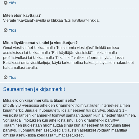
Ylös
Miten etsin käyttäjiä?
Vieraile “Käyttäjät”-sivulla ja klikkaa “Etsi käyttäjä”-linkkiä.
Ylös
Miten löydän omat viestini ja viestiketjuni?
Omat viestisi näet klikkaamalla “Katso omia viestejäsi”-linkkiä omissa
asetuksissa tai klikkaamalla “Etsi käyttäjän viesteistä”-linkkiä omalla
profiilisivullasi tai klikkaamalla “Pikalinkit”-valikkoa foorumin ylälaidassa.
Etsiäksesi omia viestiketjuja, käytä tarkennettua hakua ja täytä sen hakuehdot
haluamallasi tavalla.
Ylös
Seuraaminen ja kirjanmerkit
Mikä ero on kirjanmerkillä ja tilaamisella?
phpBB 3.0 -versiossa aiheiden kirjanmerkit toimivat kuten internet-selaimen
kirjanmerkit. Sinua ei huomautettu jos aiheeseen tuli päivitys. phpBB 3.1 -
versiosta lähtien kirjanmerkit toimivat samaan tapaan kuin aiheiden tilaaminen.
Voit saada ilmoituksen kun aihe josta sinulla on kirjanmerkki päivittyy.
Tilaaminen puolestaan huomauttaa sinua kun aiheeseen tai foorumiin tulee
päivitys. Huomautusten asetukset ja tilausten asetukset voidaan määrittää
omissa asetuksissa kohdassa “Omat asetukset”.