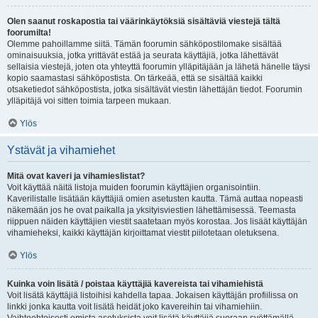
Olen saanut roskapostia tai väärinkäytöksiä sisältäviä viestejä tältä
foorumilta!
Olemme pahoillamme siitä. Tämän foorumin sähköpostilomake sisältää
ominaisuuksia, jotka yrittävät estää ja seurata käyttäjiä, jotka lähettävät
sellaisia viestejä, joten ota yhteyttä foorumin ylläpitäjään ja lähetä hänelle täysi
kopio saamastasi sähköpostista. On tärkeää, että se sisältää kaikki
otsaketiedot sähköpostista, jotka sisältävät viestin lähettäjän tiedot. Foorumin
ylläpitäjä voi sitten toimia tarpeen mukaan.
Ylös
Ystävät ja vihamiehet
Mitä ovat kaveri ja vihamieslistat?
Voit käyttää näitä listoja muiden foorumin käyttäjien organisointiin.
Kaverilistalle lisätään käyttäjiä omien asetusten kautta. Tämä auttaa nopeasti
näkemään jos he ovat paikalla ja yksityisviestien lähettämisessä. Teemasta
riippuen näiden käyttäjien viestit saatetaan myös korostaa. Jos lisäät käyttäjän
vihamieheksi, kaikki käyttäjän kirjoittamat viestit piilotetaan oletuksena.
Ylös
Kuinka voin lisätä / poistaa käyttäjiä kavereista tai vihamiehistä
Voit lisätä käyttäjiä listoihisi kahdella tapaa. Jokaisen käyttäjän profiilissa on
linkki jonka kautta voit lisätä heidät joko kavereihin tai vihamiehiin.