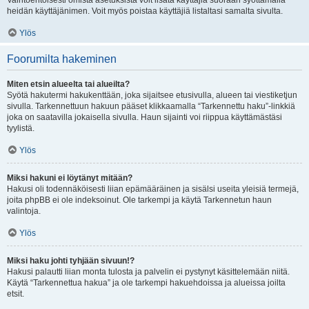
Vaihtoehtoisesti omista asetuksista voit lisätä käyttäjiä suoraan syöttämällä
heidän käyttäjänimen. Voit myös poistaa käyttäjiä listaltasi samalta sivulta.
Ylös
Foorumilta hakeminen
Miten etsin alueelta tai alueilta?
Syötä hakutermi hakukenttään, joka sijaitsee etusivulla, alueen tai viestiketjun
sivulla. Tarkennettuun hakuun pääset klikkaamalla “Tarkennettu haku”-linkkiä
joka on saatavilla jokaisella sivulla. Haun sijainti voi riippua käyttämästäsi
tyylistä.
Ylös
Miksi hakuni ei löytänyt mitään?
Hakusi oli todennäköisesti liian epämääräinen ja sisälsi useita yleisiä termejä,
joita phpBB ei ole indeksoinut. Ole tarkempi ja käytä Tarkennetun haun
valintoja.
Ylös
Miksi haku johti tyhjään sivuun!?
Hakusi palautti liian monta tulosta ja palvelin ei pystynyt käsittelemään niitä.
Käytä “Tarkennettua hakua” ja ole tarkempi hakuehdoissa ja alueissa joilta
etsit.