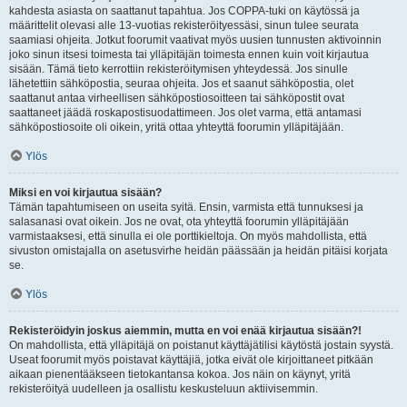
kahdesta asiasta on saattanut tapahtua. Jos COPPA-tuki on käytössä ja
määrittelit olevasi alle 13-vuotias rekisteröityessäsi, sinun tulee seurata
saamiasi ohjeita. Jotkut foorumit vaativat myös uusien tunnusten aktivoinnin
joko sinun itsesi toimesta tai ylläpitäjän toimesta ennen kuin voit kirjautua
sisään. Tämä tieto kerrottiin rekisteröitymisen yhteydessä. Jos sinulle
lähetettiin sähköpostia, seuraa ohjeita. Jos et saanut sähköpostia, olet
saattanut antaa virheellisen sähköpostiosoitteen tai sähköpostit ovat
saattaneet jäädä roskapostisuodattimeen. Jos olet varma, että antamasi
sähköpostiosoite oli oikein, yritä ottaa yhteyttä foorumin ylläpitäjään.
Ylös
Miksi en voi kirjautua sisään?
Tämän tapahtumiseen on useita syitä. Ensin, varmista että tunnuksesi ja
salasanasi ovat oikein. Jos ne ovat, ota yhteyttä foorumin ylläpitäjään
varmistaaksesi, että sinulla ei ole porttikieltoja. On myös mahdollista, että
sivuston omistajalla on asetusvirhe heidän päässään ja heidän pitäisi korjata
se.
Ylös
Rekisteröidyin joskus aiemmin, mutta en voi enää kirjautua sisään?!
On mahdollista, että ylläpitäjä on poistanut käyttäjätilisi käytöstä jostain syystä.
Useat foorumit myös poistavat käyttäjiä, jotka eivät ole kirjoittaneet pitkään
aikaan pienentääkseen tietokantansa kokoa. Jos näin on käynyt, yritä
rekisteröityä uudelleen ja osallistu keskusteluun aktiivisemmin.