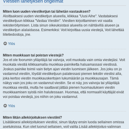
Viestien lähetyksen ongelmat
Miten luon uuden viestiketjun tai lähetän vastauksen?
Aloittaaksesi uuden viestiketjun alueella, klikkaa "Uusi Aihe". Vastataksesi
viestiketjuun klikkaa "Vastaa Viestiin". Viestien kirjoittaminen voi vaatia
rekisteröitymisen. Lista sinun oikeuksistasi alueella on nähtävillä alueen ja
viestiketjun alalaidassa. Esimerkiksi: Voit kirjoittaa uusia viestejä, Voit lähettää
liitetiedostoja, jne.
Ylös
Miten muokkaan tai poistan viestejä?
Jos et ole foorumin ylläpitäjä tai valvoja, voit muokata vain omia viestejäsi. Voit
muokata viestiä klikkaamalla muokkaa-painiketta haluamassasi viestissä.
Joskus painike toimii vain tietyn ajan viestin luomisen jälkeen. Jos joku on jo
vastannut viestiin, löydät viestiketjuun palatessasi pienen tekstin viestisi alla,
joka kertoo viestin muokkauskertojen lukumäärän ja muokkausajan. Tämä
näkyy vain jos joku on vastannut viestiin. Se ei näy, jos valvoja tai ylläpitäjä
muokkaa viestiä, mutta he saattavat jättää pienen huomautuksen viestin
muokkaamisen syistä niin halutessaan. Huomaa, että normaalit käyttäjät eivät
voi poistaa viestejä, jos niihin on joku vastannut.
Ylös
Miten liitän allekirjoituksen viestiini?
Lisätäksesi allekirjoituksen viestiisi, sinun täytyy ensin luoda sellainen omissa
asetuksissa. Kun olet luonut sellaisen, voit valita
Lisää allekirjoitus
-valinnan