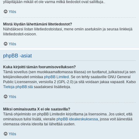
ylläpitäjään mikäli et ole varma mitkä tiedostot ovat sallittuja..
Ylös
Mistä löydän lähettämäni liitetiedostot?
Nähdäksesi listan liitetiedostoistasi, mene omiin asetuksiin ja seuraa linkkejä
liitetiedostot-osioon.
Ylös
phpBB -asiat
Kuka kirjoitti tämän foorumisovelluksen?
Tämä sovellus (sen muokkaamattomassa tilassa) on tuottanut, julkaissut ja sen
tekijänoikeudet omistaa
phpBB Limited
. Se on tehty saataville GNU General
Public Licensenssin, versiolla 2 (GPL-2.0) ja sitä voidaan jakaa vapaasti. Katso
Tietoja phpBB:stä
saadaksesi lisätietoja.
Ylös
Miksi ominaisuutta X ei ole saatavilla?
Tämä ohjelmisto on phpBB Limitedin kirjoittama ja lisensoima. Jos uskot, että
ominaisuus tulisi lisätä, vieraile
phpBB ideakeskuksessa
, jossa voit äänestää
olemassa olevia ideoita tai lähettää uuden.
Ylös