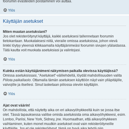
foorumin evästeiden poistaminen voi auttaa.
Ylös
Käyttäjän asetukset
Miten muutan asetuksiani?
Jos olet rekisteröitynyt käyttäjä, kaikki asetuksesi tallennetaan foorumin
tietokantaan. Muokataksesi niitä, vieraile omissa asetuksissa, johon vievä
linkki löytyy yleensä klikkaamalla käyttäjänimeäsi foorumin sivujen ylälaidassa.
Tätä kautta voit muokata asetuksiasi ja valintojasi.
Ylös
Kuinka estän käyttäjänimeni näkymisen paikalla olevissa käyttäjissä?
Omissa asetuksissasi, “Asetukset”-välilehdellä, löydät mahdollisuuden valita
Piilota paikallaolo
. Ottamalla tämän asetuksen käyttöön näyt vain ylläpitäjille,
valvojille ja itsellesi. Sinut lasketaan piilossa oleviin käyttäjiin.
Ylös
Ajat ovat väärin!
On mahdollista, että näytetty aika on eri aikavyöhykkeeltä kuin se jossa itse
olet. Tässä tapauksessa valitse omista asetuksista oma aikavyöhykkeesi, esim.
Lontoo, Pariisi, New York, Sidney, jne. Huomaathan, että aikavyöhykkeen
vaihtaminen, kuten monet muutkin asetukset ovat vain rekisteröityneille
käyttäjille. Jos et ole rekisteröitynyt, tämä on hyvä aika tehdä niin.