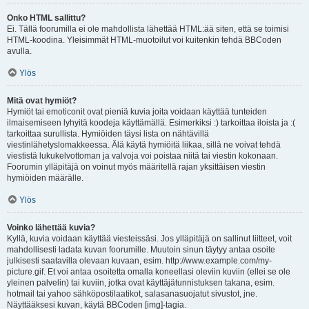
Onko HTML sallittu?
Ei. Tällä foorumilla ei ole mahdollista lähettää HTML:ää siten, että se toimisi
HTML-koodina. Yleisimmät HTML-muotoilut voi kuitenkin tehdä BBCoden
avulla.
Ylös
Mitä ovat hymiöt?
Hymiöt tai emoticonit ovat pieniä kuvia joita voidaan käyttää tunteiden
ilmaisemiseen lyhyitä koodeja käyttämällä. Esimerkiksi :) tarkoittaa iloista ja :(
tarkoittaa surullista. Hymiöiden täysi lista on nähtävillä
viestinlähetyslomakkeessa. Älä käytä hymiöitä liikaa, sillä ne voivat tehdä
viestistä lukukelvottoman ja valvoja voi poistaa niitä tai viestin kokonaan.
Foorumin ylläpitäjä on voinut myös määritellä rajan yksittäisen viestin
hymiöiden määrälle.
Ylös
Voinko lähettää kuvia?
Kyllä, kuvia voidaan käyttää viesteissäsi. Jos ylläpitäjä on sallinut liitteet, voit
mahdollisesti ladata kuvan foorumille. Muutoin sinun täytyy antaa osoite
julkisesti saatavilla olevaan kuvaan, esim. http://www.example.com/my-
picture.gif. Et voi antaa osoitetta omalla koneellasi oleviin kuviin (ellei se ole
yleinen palvelin) tai kuviin, jotka ovat käyttäjätunnistuksen takana, esim.
hotmail tai yahoo sähköpostilaatikot, salasanasuojatut sivustot, jne.
Näyttääksesi kuvan, käytä BBCoden [img]-tagia.