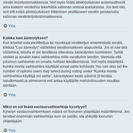
viestin kirjoituslomakkeessa. Voit myös lisätä allekirjoituksen automaattisesti
aina kaikkiin viesteihisi tekemällä valinnan omissa asetuksissa. Jos teet niin,
voit silti estää allekirjoituksen liittämisen yksittäiseen viestiin poistamalla
valinnan viestinkirjoituslomakkeessa.
Ylös
Kuinka luon äänestyksen?
Kun kirjoitat uuta viestiketjua tai muokkaat viestiketjun ensimmäistä viestiä,
klikkaa "Luo äänestys"-välilehteä viestilomakkeen alapuolella. Jos et näe tätä
välilehteä, sinulla ei ole tarvittavia oikeuksia äänestysten luomiseen. Syötä
otsikko ja ainakin kaksi vaihtoehtoa niille varattuihin kenttiin. Varmista että
jokainen vaihtoehto on omalla rivillään tekstikentässä. Voit myös määritellä
kuinka monta vaihtoehtoa käyttäjät voivat valita kohdasta You can also set the
number of options users may select during voting under “Kuinka monta
vaihtoehtoa käyttäjä voi valita”, äänestyksen kesto päivinä (0 kestää
loputtomasti) ja viimeisenä voit antaa käyttäjille mahdollisuuden muuttaa
ääntään.
Ylös
Miksi en voi lisätä vastausvaihtoehtoja kyselyyn?
Kyselyn vastausvaihtoehtojen määrä on foorumin ylläpitäjän määrittelemä. Jos
tarvitset enemmän vaihtoehtoja kuin on sallittu, ota yhteyttä foorumin
ylläpitäjään.
Ylös