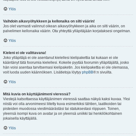
Ylös
Vaihdoin aikavyöhykkeen ja kellonaika on silti väärin!
Jos olet varmasti valinnut oikean aikavyöhykkeen ja aika on silti väärin, on
palvelimen kellonaika väärin. Ota yhteyttä ylläpitäjään korjataksesi ongelman.
Ylös
Kieleni ei ole valittavana!
Joko ylläpitäjä ei ole asentanut kielellesi kielipakettia tai kukaan ei ole
kääntänyt tätä foorumia kielellesi. Kokeile pyytää foorumin ylläpitäjältä, josko
hän voisi asentaa tarvitsemasi kielipaketin. Jos kielipakettia ei ole olemassa,
voit luoda uuden käännöksen. Lisätietoja löytyy
phpBB
®:n sivuilta.
Ylös
Mitä kuvia on käyttäjänimeni vieressä?
Viestejä katsottaessa käyttäjänimen vieressä saattaa näkyä kaksi kuvaa. Yksi
niistä voi olla arvonimeesi liitetty kuva esimerkiksi tähtien, laatikoiden tai
pisteiden muodossa viestimäärästäsi tai statuksestasi riippuen. Toinen,
yleensä isompi kuva on avatar ja on yleensä uniikki tai henkilökohtainen
jokaisella käyttäjällä.
Ylös