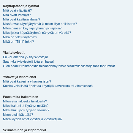
Käyttäjätasot ja ryhmät
Mitä ovat ylläpitäjät?
Mitä ovatr valvojat?
Mitä ovat käyttäjäryhmät?
Missä ovat käyttäjäryhmät ja miten liityn sellaiseen?
Miten pääsen käyttäjäryhmän johtajaksi?
Miksi jotkut käyttäjäryhmät näkyvät eri väreillä?
Mikä on “oletusryhmä”?
Mikä on “Tiimi” linkki?
Yksityisviestit
En voi lähettää yksityisviestejä!
Saan yksityisviestejä joita en halua!
Olen saanut roskapostia tai väärinkäytöksiä sisältäviä viestejä tältä foorumilta!
Ystävät ja vihamiehet
Mitä ovat kaveri ja vihamieslistat?
Kuinka voin lisätä / poistaa käyttäjiä kavereista tai vihamiehistä
Foorumilta hakeminen
Miten etsin alueelta tai alueilta?
Miksi hakuni ei löytänyt mitään?
Miksi haku johti tyhjään sivuun!?
Miten etsin käyttäjiä?
Miten löydän omat viestini ja viestiketjuni?
Seuraaminen ja kirjanmerkit