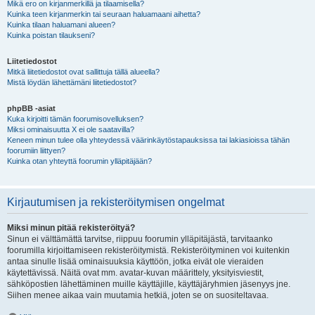
Mikä ero on kirjanmerkillä ja tilaamisella?
Kuinka teen kirjanmerkin tai seuraan haluamaani aihetta?
Kuinka tilaan haluamani alueen?
Kuinka poistan tilaukseni?
Liitetiedostot
Mitkä liitetiedostot ovat sallittuja tällä alueella?
Mistä löydän lähettämäni liitetiedostot?
phpBB -asiat
Kuka kirjoitti tämän foorumisovelluksen?
Miksi ominaisuutta X ei ole saatavilla?
Keneen minun tulee olla yhteydessä väärinkäytöstapauksissa tai lakiasioissa tähän
foorumiin liittyen?
Kuinka otan yhteyttä foorumin ylläpitäjään?
Kirjautumisen ja rekisteröitymisen ongelmat
Miksi minun pitää rekisteröityä?
Sinun ei välttämättä tarvitse, riippuu foorumin ylläpitäjästä, tarvitaanko
foorumilla kirjoittamiseen rekisteröitymistä. Rekisteröityminen voi kuitenkin
antaa sinulle lisää ominaisuuksia käyttöön, jotka eivät ole vieraiden
käytettävissä. Näitä ovat mm. avatar-kuvan määrittely, yksityisviestit,
sähköpostien lähettäminen muille käyttäjille, käyttäjäryhmien jäsenyys jne.
Siihen menee aikaa vain muutamia hetkiä, joten se on suositeltavaa.