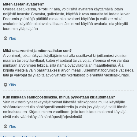
Miten asetan avataren?
Omissa asetuksissa, “Profiilin” alla, voit lisätä avataren käyttämällä jotain
neljästä tavasta: Gravatar, galleriasta, käyttää kuvaa muualta tai ladata kuvan.
Foorumin ylläpitäjä päättää otetaanko avataret käyttöön ja valitsee mitkä
avatarien käyttöönottotavat sallitaan. Jos et voi käyttää avataria, ota yhteyttä
foorumin ylläpitäjään.
Ylös
Mikä on arvonimi ja miten vaihdan sen?
Arvonimet, jotka näkyvät käyttäjänimesi alla osoittavat kirjoittamiesi viestien
määrän tai tietyt käyttäjät, kuten ylläpitäjät tai valvojat. Yleensä et voi vaihtaa
minkään arvonimen tekstiä, sillä nämä ovat ylläpitäjän määrittelemiä. Älä
kirjoita viestejä vain parantaaksesi arvonimeäsi. Useimmat foorumit eivät siedä
tätä ja valvojat tai ylläpitäjät voivat yksinkertaisesti pienentää viestilaskuriasi.
Ylös
Kun klikkaan sähköpostilinkkiä, minua pyydetään kirjautumaan?
Vain rekisteröityneet käyttäjät voivat lähettää sähköpostia muille käyttäjille
sisäänrakennetulla sähköpostilomakkeella ja vain jos ylläpitäjä sallii tämän
ominaisuuden. Kirjautuminen vaaditaan, jotta tunnistautumattomat käyttäjät
eivät voisi väärinkäyttää sähköpostijärjestelmää.
Ylös