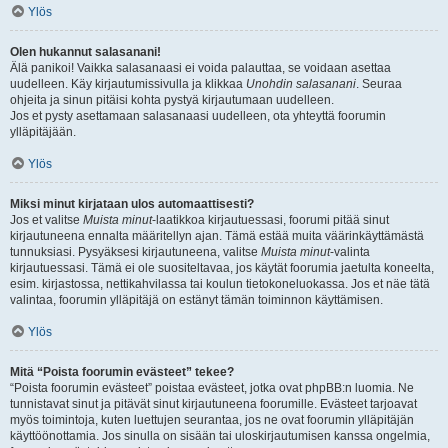
Ylös
Olen hukannut salasanani!
Älä panikoi! Vaikka salasanaasi ei voida palauttaa, se voidaan asettaa
uudelleen. Käy kirjautumissivulla ja klikkaa
Unohdin salasanani
. Seuraa
ohjeita ja sinun pitäisi kohta pystyä kirjautumaan uudelleen.
Jos et pysty asettamaan salasanaasi uudelleen, ota yhteyttä foorumin
ylläpitäjään.
Ylös
Miksi minut kirjataan ulos automaattisesti?
Jos et valitse
Muista minut
-laatikkoa kirjautuessasi, foorumi pitää sinut
kirjautuneena ennalta määritellyn ajan. Tämä estää muita väärinkäyttämästä
tunnuksiasi. Pysyäksesi kirjautuneena, valitse
Muista minut
-valinta
kirjautuessasi. Tämä ei ole suositeltavaa, jos käytät foorumia jaetulta koneelta,
esim. kirjastossa, nettikahvilassa tai koulun tietokoneluokassa. Jos et näe tätä
valintaa, foorumin ylläpitäjä on estänyt tämän toiminnon käyttämisen.
Ylös
Mitä “Poista foorumin evästeet” tekee?
“Poista foorumin evästeet” poistaa evästeet, jotka ovat phpBB:n luomia. Ne
tunnistavat sinut ja pitävät sinut kirjautuneena foorumille. Evästeet tarjoavat
myös toimintoja, kuten luettujen seurantaa, jos ne ovat foorumin ylläpitäjän
käyttöönottamia. Jos sinulla on sisään tai uloskirjautumisen kanssa ongelmia,