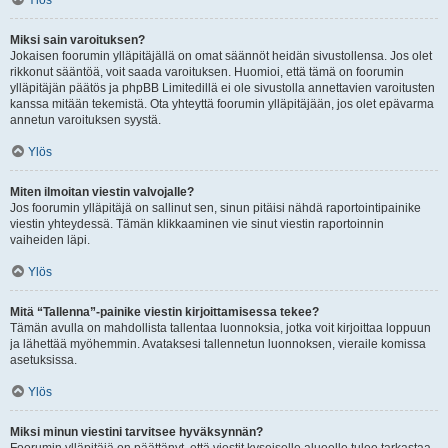
Ylös
Miksi sain varoituksen?
Jokaisen foorumin ylläpitäjällä on omat säännöt heidän sivustollensa. Jos olet
rikkonut sääntöä, voit saada varoituksen. Huomioi, että tämä on foorumin
ylläpitäjän päätös ja phpBB Limitedillä ei ole sivustolla annettavien varoitusten
kanssa mitään tekemistä. Ota yhteyttä foorumin ylläpitäjään, jos olet epävarma
annetun varoituksen syystä.
Ylös
Miten ilmoitan viestin valvojalle?
Jos foorumin ylläpitäjä on sallinut sen, sinun pitäisi nähdä raportointipainike
viestin yhteydessä. Tämän klikkaaminen vie sinut viestin raportoinnin
vaiheiden läpi.
Ylös
Mitä “Tallenna”-painike viestin kirjoittamisessa tekee?
Tämän avulla on mahdollista tallentaa luonnoksia, jotka voit kirjoittaa loppuun
ja lähettää myöhemmin. Avataksesi tallennetun luonnoksen, vieraile komissa
asetuksissa.
Ylös
Miksi minun viestini tarvitsee hyväksynnän?