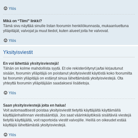
Ylös
Mikä on “Tiimi” linkki?
Tämä sivu näyttää sinulle listan foorumin henkilökunnasta, mukaanluettuna
ylläpitäjät, valvojat ja muut tiedot, kuten alueet joita he valvovat.
Ylös
Yksityisviestit
En voi lähettää yksityisviestejä!
Tähän on kolme mahdollista syytä. Et ole rekisteröitynyt ja/tai kirjautunut
sisään, foorumin ylläpitäjä on poistanut yksityisviestit käytöstä koko foorumilta
tai foorumin ylläpitäjä on estänyt sinua lähettämästä yksityisviestejä. Ota
yhteyttä foorumin ylläpitäjään saadaksesi lisätietoja.
Ylös
Saan yksityisviestejä joita en halua!
Voit automaattisesti poistaa yksityisviestit tietyltä käyttäjältä käyttämällä
käyttäjänhallinnan viestisääntöjä. Jos saat väärinkäytöksiä sisältäviä viestejä
tietyltä käyttäjältä, voit raportoida viestit valvojille. Heillä on oikeudet estää
käyttäjiä lähettämästä yksityisviestejä.
Ylös