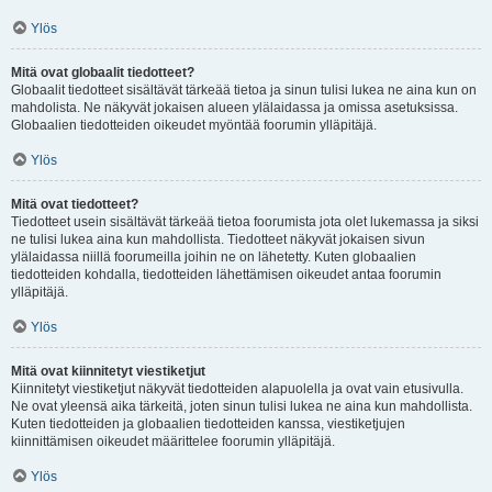
Ylös
Mitä ovat globaalit tiedotteet?
Globaalit tiedotteet sisältävät tärkeää tietoa ja sinun tulisi lukea ne aina kun on
mahdolista. Ne näkyvät jokaisen alueen ylälaidassa ja omissa asetuksissa.
Globaalien tiedotteiden oikeudet myöntää foorumin ylläpitäjä.
Ylös
Mitä ovat tiedotteet?
Tiedotteet usein sisältävät tärkeää tietoa foorumista jota olet lukemassa ja siksi
ne tulisi lukea aina kun mahdollista. Tiedotteet näkyvät jokaisen sivun
ylälaidassa niillä foorumeilla joihin ne on lähetetty. Kuten globaalien
tiedotteiden kohdalla, tiedotteiden lähettämisen oikeudet antaa foorumin
ylläpitäjä.
Ylös
Mitä ovat kiinnitetyt viestiketjut
Kiinnitetyt viestiketjut näkyvät tiedotteiden alapuolella ja ovat vain etusivulla.
Ne ovat yleensä aika tärkeitä, joten sinun tulisi lukea ne aina kun mahdollista.
Kuten tiedotteiden ja globaalien tiedotteiden kanssa, viestiketjujen
kiinnittämisen oikeudet määrittelee foorumin ylläpitäjä.
Ylös