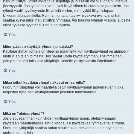
kuin voit liittyä. Jotkut voivat olla suljettuja ja joissakin voi olla jopa piilotettuja
jäsenyyksiä. Jos ryhmä on avoin, voit liittyä siihen klikkaamalla painiketta. Jos
ryhmä vaatii hyväksynnän liittymistä varten, voit pyytää liittymislupaa
klikkaamalla painiketta. Ryhmän johtajan täytyy hyväksyä pyyntösi ja hän
saattaa kysyä miksi haluat liittyä ryhmään. Älä häiriköi ryhmän ylläpitäjiä jos he
eivät hyväksy pyyntöäsi. Heillä on syynsä.
Ylös
Miten pääsen käyttäjäryhmän johtajaksi?
Käyttäjäryhmän johtaja on yleensä määritelty, kun käyttäjäryhmät on alunperin
luotu ylläpitäjän toimesta. Jos haluat luoda käyttäjäryhmän, ensimmäinen
yhteyshenkilösi tulisi olla ylläpitäjä. Kokeile yksityisviestin lähettämistä.
Ylös
Miksi jotkut käyttäjäryhmät näkyvät eri väreillä?
Foorumin ylläpitäjä voi määritellä tietyn käyttäjäryhmän jäsenille värin joka
helpottaa kyseisen käyttäjäryhmän jäsenten tunnistamista.
Ylös
Mikä on “oletusryhmä”?
Jos olet useamman kuin yhden käyttäjäryhmän jäsen, oletusryhmääsi
käytetään määriteltäessä sinun kohdallasi käytettävää ryhmäväriä ja titteliä.
Foorumin ylläpitäjä saattaa antaa sinulle oikeudet vaihtaa oletusryhmääsi
omista asetuksista.