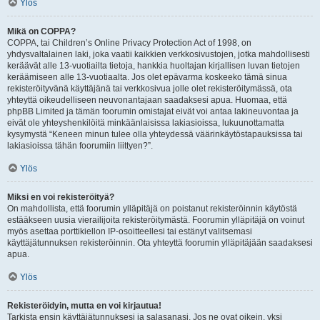
Ylös
Mikä on COPPA?
COPPA, tai Children’s Online Privacy Protection Act of 1998, on
yhdysvaltalainen laki, joka vaatii kaikkien verkkosivustojen, jotka mahdollisesti
keräävät alle 13-vuotiailta tietoja, hankkia huoltajan kirjallisen luvan tietojen
keräämiseen alle 13-vuotiaalta. Jos olet epävarma koskeeko tämä sinua
rekisteröityvänä käyttäjänä tai verkkosivua jolle olet rekisteröitymässä, ota
yhteyttä oikeudelliseen neuvonantajaan saadaksesi apua. Huomaa, että
phpBB Limited ja tämän foorumin omistajat eivät voi antaa lakineuvontaa ja
eivät ole yhteyshenkilöitä minkäänlaisissa lakiasioissa, lukuunottamatta
kysymystä “Keneen minun tulee olla yhteydessä väärinkäytöstapauksissa tai
lakiasioissa tähän foorumiin liittyen?”.
Ylös
Miksi en voi rekisteröityä?
On mahdollista, että foorumin ylläpitäjä on poistanut rekisteröinnin käytöstä
estääkseen uusia vierailijoita rekisteröitymästä. Foorumin ylläpitäjä on voinut
myös asettaa porttikiellon IP-osoitteellesi tai estänyt valitsemasi
käyttäjätunnuksen rekisteröinnin. Ota yhteyttä foorumin ylläpitäjään saadaksesi
apua.
Ylös
Rekisteröidyin, mutta en voi kirjautua!
Tarkista ensin käyttäjätunnuksesi ja salasanasi. Jos ne ovat oikein, yksi