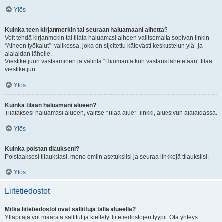
Ylös
Kuinka teen kirjanmerkin tai seuraan haluamaani aihetta?
Voit tehdä kirjanmekin tai tilata haluamasi aiheen valitsemalla sopivan linkin
“Aiheen työkalut” -valikossa, joka on sijoitettu kätevästi keskustelun ylä- ja
alalaidan lähelle.
Viestiketjuun vastaaminen ja valinta “Huomauta kun vastaus lähetetään” tilaa
viestiketjun.
Ylös
Kuinka tilaan haluamani alueen?
Tilataksesi haluamasi alueen, valitse “Tilaa alue” -linkki, aluesivun alalaidassa.
Ylös
Kuinka poistan tilaukseni?
Poistaaksesi tilauksiasi, mene omiin asetuksiisi ja seuraa linkkejä tilauksiisi.
Ylös
Liitetiedostot
Mitkä liitetiedostot ovat sallittuja tällä alueella?
Ylläpitäjä voi määrätä sallitut ja kielletyt liitetiedostojen tyypit. Ota yhteys