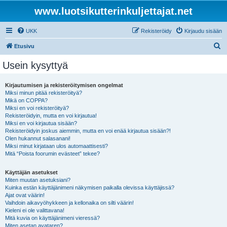
www.luotsikutterinkuljettajat.net
UKK
Rekisteröidy
Kirjaudu sisään
E
Etusivu
t
Usein kysyttyä
s
i
Kirjautumisen ja rekisteröitymisen ongelmat
Miksi minun pitää rekisteröityä?
Mikä on COPPA?
Miksi en voi rekisteröityä?
Rekisteröidyin, mutta en voi kirjautua!
Miksi en voi kirjautua sisään?
Rekisteröidyin joskus aiemmin, mutta en voi enää kirjautua sisään?!
Olen hukannut salasanani!
Miksi minut kirjataan ulos automaattisesti?
Mitä “Poista foorumin evästeet” tekee?
Käyttäjän asetukset
Miten muutan asetuksiani?
Kuinka estän käyttäjänimeni näkymisen paikalla olevissa käyttäjissä?
Ajat ovat väärin!
Vaihdoin aikavyöhykkeen ja kellonaika on silti väärin!
Kieleni ei ole valittavana!
Mitä kuvia on käyttäjänimeni vieressä?
Miten asetan avataren?