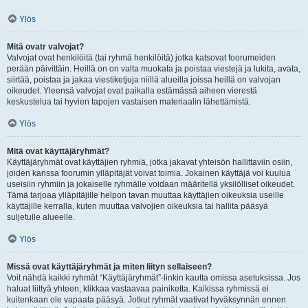
Ylös
Mitä ovatr valvojat?
Valvojat ovat henkilöitä (tai ryhmä henkilöitä) jotka katsovat foorumeiden
perään päivittäin. Heillä on on valta muokata ja poistaa viestejä ja lukita, avata,
siirtää, poistaa ja jakaa viestiketjuja niillä alueilla joissa heillä on valvojan
oikeudet. Yleensä valvojat ovat paikalla estämässä aiheen vierestä
keskustelua tai hyvien tapojen vastaisen materiaalin lähettämistä.
Ylös
Mitä ovat käyttäjäryhmät?
Käyttäjäryhmät ovat käyttäjien ryhmiä, jotka jakavat yhteisön hallittaviin osiin,
joiden kanssa foorumin ylläpitäjät voivat toimia. Jokainen käyttäjä voi kuulua
useisiin ryhmiin ja jokaiselle ryhmälle voidaan määritellä yksilölliset oikeudet.
Tämä tarjoaa ylläpitäjille helpon tavan muuttaa käyttäjien oikeuksia useille
käyttäjille kerralla, kuten muuttaa valvojien oikeuksia tai hallita pääsyä
suljetulle alueelle.
Ylös
Missä ovat käyttäjäryhmät ja miten liityn sellaiseen?
Voit nähdä kaikki ryhmät “Käyttäjäryhmät”-linkin kautta omissa asetuksissa. Jos
haluat liittyä yhteen, klikkaa vastaavaa painiketta. Kaikissa ryhmissä ei
kuitenkaan ole vapaata pääsyä. Jotkut ryhmät vaativat hyväksynnän ennen