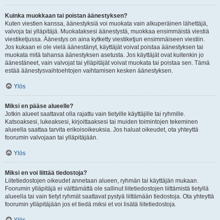
Kuinka muokkaan tai poistan äänestyksen?
Kuten viestien kanssa, äänestyksiä voi muokata vain alkuperäinen lähettäjä,
valvoja tai ylläpitäjä. Muokataksesi äänestystä, muokkaa ensimmäistä viestiä
viestiketjussa. Äänestys on aina kytketty viestiketjun ensimmäiseen viestiin.
Jos kukaan ei ole vielä äänestänyt, käyttäjät voivat poistaa äänestyksen tai
muokata mitä tahansa äänestyksen asetusta. Jos käyttäjät ovat kuitenkin jo
äänestäneet, vain valvojat tai ylläpitäjät voivat muokata tai poistaa sen. Tämä
estää äänestysvaihtoehtojen vaihtamisen kesken äänestyksen.
Ylös
Miksi en pääse alueelle?
Jotkin alueet saattavat olla rajattu vain tietyille käyttäjille tai ryhmille.
Katsoaksesi, lukeaksesi, kirjoittaaksesi tai muiden toimintojen tekeminen
alueella saattaa tarvita erikoisoikeuksia. Jos haluat oikeudet, ota yhteyttä
foorumin valvojaan tai ylläpitäjään.
Ylös
Miksi en voi liittää tiedostoja?
Liitetiedostojen oikeudet annetaan alueen, ryhmän tai käyttäjän mukaan.
Foorumin ylläpitäjä ei välttämättä ole sallinut liitetiedostojen liittämistä tietyllä
alueella tai vain tietyt ryhmät saattavat pystyä liittämään tiedostoja. Ota yhteyttä
foorumin ylläpitäjään jos et tiedä miksi et voi lisätä liitetiedostoja.