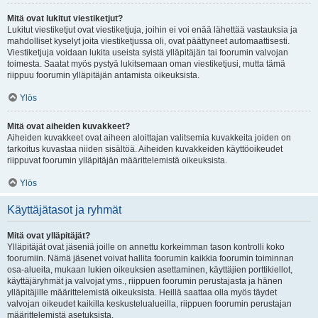
Mitä ovat lukitut viestiketjut?
Lukitut viestiketjut ovat viestiketjuja, joihin ei voi enää lähettää vastauksia ja
mahdolliset kyselyt joita viestiketjussa oli, ovat päättyneet automaattisesti.
Viestiketjuja voidaan lukita useista syistä ylläpitäjän tai foorumin valvojan
toimesta. Saatat myös pystyä lukitsemaan oman viestiketjusi, mutta tämä
riippuu foorumin ylläpitäjän antamista oikeuksista.
Ylös
Mitä ovat aiheiden kuvakkeet?
Aiheiden kuvakkeet ovat aiheen aloittajan valitsemia kuvakkeita joiden on
tarkoitus kuvastaa niiden sisältöä. Aiheiden kuvakkeiden käyttöoikeudet
riippuvat foorumin ylläpitäjän määrittelemistä oikeuksista.
Ylös
Käyttäjätasot ja ryhmät
Mitä ovat ylläpitäjät?
Ylläpitäjät ovat jäseniä joille on annettu korkeimman tason kontrolli koko
foorumiin. Nämä jäsenet voivat hallita foorumin kaikkia foorumin toiminnan
osa-alueita, mukaan lukien oikeuksien asettaminen, käyttäjien porttikiellot,
käyttäjäryhmät ja valvojat yms., riippuen foorumin perustajasta ja hänen
ylläpitäjille määrittelemistä oikeuksista. Heillä saattaa olla myös täydet
valvojan oikeudet kaikilla keskustelualueilla, riippuen foorumin perustajan
määrittelemistä asetuksista.