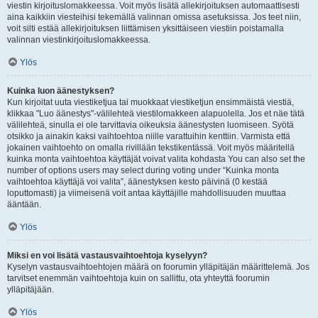
viestin kirjoituslomakkeessa. Voit myös lisätä allekirjoituksen automaattisesti
aina kaikkiin viesteihisi tekemällä valinnan omissa asetuksissa. Jos teet niin,
voit silti estää allekirjoituksen liittämisen yksittäiseen viestiin poistamalla
valinnan viestinkirjoituslomakkeessa.
Ylös
Kuinka luon äänestyksen?
Kun kirjoitat uuta viestiketjua tai muokkaat viestiketjun ensimmäistä viestiä,
klikkaa "Luo äänestys"-välilehteä viestilomakkeen alapuolella. Jos et näe tätä
välilehteä, sinulla ei ole tarvittavia oikeuksia äänestysten luomiseen. Syötä
otsikko ja ainakin kaksi vaihtoehtoa niille varattuihin kenttiin. Varmista että
jokainen vaihtoehto on omalla rivillään tekstikentässä. Voit myös määritellä
kuinka monta vaihtoehtoa käyttäjät voivat valita kohdasta You can also set the
number of options users may select during voting under “Kuinka monta
vaihtoehtoa käyttäjä voi valita”, äänestyksen kesto päivinä (0 kestää
loputtomasti) ja viimeisenä voit antaa käyttäjille mahdollisuuden muuttaa
ääntään.
Ylös
Miksi en voi lisätä vastausvaihtoehtoja kyselyyn?
Kyselyn vastausvaihtoehtojen määrä on foorumin ylläpitäjän määrittelemä. Jos
tarvitset enemmän vaihtoehtoja kuin on sallittu, ota yhteyttä foorumin
ylläpitäjään.
Ylös