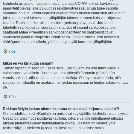
kahdesta asiasta on saattanut tapahtua. Jos COPPA-tuki on käytössä ja
määrittelit olevasi alle 13-vuotias rekisteröityessäsi, sinun tulee seurata
saamiasi ohjeita. Jotkut foorumit vaativat myös uusien tunnusten aktivoinnin
joko sinun itsesi toimesta tai ylläpitäjän toimesta ennen kuin voit kirjautua
sisään. Tämä tieto kerrottiin rekisteröitymisen yhteydessä. Jos sinulle
lähetettiin sähköpostia, seuraa ohjeita. Jos et saanut sähköpostia, olet
saattanut antaa virheellisen sähköpostiosoitteen tai sähköpostit ovat
saattaneet jäädä roskapostisuodattimeen. Jos olet varma, että antamasi
sähköpostiosoite oli oikein, yritä ottaa yhteyttä foorumin ylläpitäjään.
Ylös
Miksi en voi kirjautua sisään?
Tämän tapahtumiseen on useita syitä. Ensin, varmista että tunnuksesi ja
salasanasi ovat oikein. Jos ne ovat, ota yhteyttä foorumin ylläpitäjään
varmistaaksesi, että sinulla ei ole porttikieltoja. On myös mahdollista, että
sivuston omistajalla on asetusvirhe heidän päässään ja heidän pitäisi korjata
se.
Ylös
Rekisteröidyin joskus aiemmin, mutta en voi enää kirjautua sisään?!
On mahdollista, että ylläpitäjä on poistanut käyttäjätilisi käytöstä jostain syystä.
Useat foorumit myös poistavat käyttäjiä, jotka eivät ole kirjoittaneet pitkään
aikaan pienentääkseen tietokantansa kokoa. Jos näin on käynyt, yritä
rekisteröityä uudelleen ja osallistu keskusteluun aktiivisemmin.