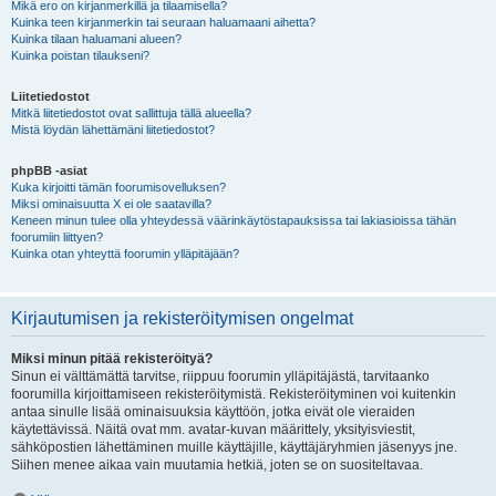
Mikä ero on kirjanmerkillä ja tilaamisella?
Kuinka teen kirjanmerkin tai seuraan haluamaani aihetta?
Kuinka tilaan haluamani alueen?
Kuinka poistan tilaukseni?
Liitetiedostot
Mitkä liitetiedostot ovat sallittuja tällä alueella?
Mistä löydän lähettämäni liitetiedostot?
phpBB -asiat
Kuka kirjoitti tämän foorumisovelluksen?
Miksi ominaisuutta X ei ole saatavilla?
Keneen minun tulee olla yhteydessä väärinkäytöstapauksissa tai lakiasioissa tähän
foorumiin liittyen?
Kuinka otan yhteyttä foorumin ylläpitäjään?
Kirjautumisen ja rekisteröitymisen ongelmat
Miksi minun pitää rekisteröityä?
Sinun ei välttämättä tarvitse, riippuu foorumin ylläpitäjästä, tarvitaanko
foorumilla kirjoittamiseen rekisteröitymistä. Rekisteröityminen voi kuitenkin
antaa sinulle lisää ominaisuuksia käyttöön, jotka eivät ole vieraiden
käytettävissä. Näitä ovat mm. avatar-kuvan määrittely, yksityisviestit,
sähköpostien lähettäminen muille käyttäjille, käyttäjäryhmien jäsenyys jne.
Siihen menee aikaa vain muutamia hetkiä, joten se on suositeltavaa.