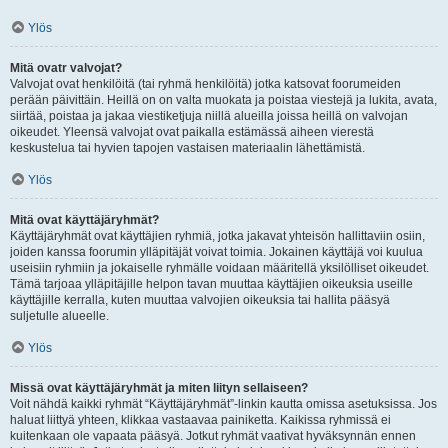
Ylös
Mitä ovatr valvojat?
Valvojat ovat henkilöitä (tai ryhmä henkilöitä) jotka katsovat foorumeiden
perään päivittäin. Heillä on on valta muokata ja poistaa viestejä ja lukita, avata,
siirtää, poistaa ja jakaa viestiketjuja niillä alueilla joissa heillä on valvojan
oikeudet. Yleensä valvojat ovat paikalla estämässä aiheen vierestä
keskustelua tai hyvien tapojen vastaisen materiaalin lähettämistä.
Ylös
Mitä ovat käyttäjäryhmät?
Käyttäjäryhmät ovat käyttäjien ryhmiä, jotka jakavat yhteisön hallittaviin osiin,
joiden kanssa foorumin ylläpitäjät voivat toimia. Jokainen käyttäjä voi kuulua
useisiin ryhmiin ja jokaiselle ryhmälle voidaan määritellä yksilölliset oikeudet.
Tämä tarjoaa ylläpitäjille helpon tavan muuttaa käyttäjien oikeuksia useille
käyttäjille kerralla, kuten muuttaa valvojien oikeuksia tai hallita pääsyä
suljetulle alueelle.
Ylös
Missä ovat käyttäjäryhmät ja miten liityn sellaiseen?
Voit nähdä kaikki ryhmät “Käyttäjäryhmät”-linkin kautta omissa asetuksissa. Jos
haluat liittyä yhteen, klikkaa vastaavaa painiketta. Kaikissa ryhmissä ei
kuitenkaan ole vapaata pääsyä. Jotkut ryhmät vaativat hyväksynnän ennen