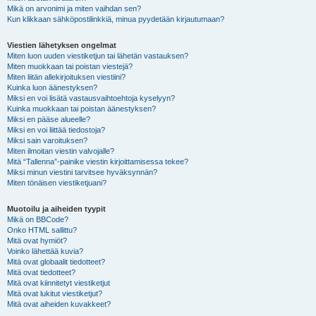
Mikä on arvonimi ja miten vaihdan sen?
Kun klikkaan sähköpostilinkkiä, minua pyydetään kirjautumaan?
Viestien lähetyksen ongelmat
Miten luon uuden viestiketjun tai lähetän vastauksen?
Miten muokkaan tai poistan viestejä?
Miten liitän allekirjoituksen viestiini?
Kuinka luon äänestyksen?
Miksi en voi lisätä vastausvaihtoehtoja kyselyyn?
Kuinka muokkaan tai poistan äänestyksen?
Miksi en pääse alueelle?
Miksi en voi liittää tiedostoja?
Miksi sain varoituksen?
Miten ilmoitan viestin valvojalle?
Mitä “Tallenna”-painike viestin kirjoittamisessa tekee?
Miksi minun viestini tarvitsee hyväksynnän?
Miten tönäisen viestiketjuani?
Muotoilu ja aiheiden tyypit
Mikä on BBCode?
Onko HTML sallittu?
Mitä ovat hymiöt?
Voinko lähettää kuvia?
Mitä ovat globaalit tiedotteet?
Mitä ovat tiedotteet?
Mitä ovat kiinnitetyt viestiketjut
Mitä ovat lukitut viestiketjut?
Mitä ovat aiheiden kuvakkeet?