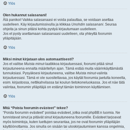
Ylös
Olen hukannut salasanani!
Älä panikoi! Vaikka salasanaasi ei voida palauttaa, se voidaan asettaa
uudelleen. Käy kirjautumissivulla ja klikkaa
Unohdin salasanani
. Seuraa
ohjeita ja sinun pitäisi kohta pystyä kirjautumaan uudelleen.
Jos et pysty asettamaan salasanaasi uudelleen, ota yhteyttä foorumin
ylläpitäjään.
Ylös
Miksi minut kirjataan ulos automaattisesti?
Jos et valitse
Muista minut
-laatikkoa kirjautuessasi, foorumi pitää sinut
kirjautuneena ennalta määritellyn ajan. Tämä estää muita väärinkäyttämästä
tunnuksiasi. Pysyäksesi kirjautuneena, valitse
Muista minut
-valinta
kirjautuessasi. Tämä ei ole suositeltavaa, jos käytät foorumia jaetulta koneelta,
esim. kirjastossa, nettikahvilassa tai koulun tietokoneluokassa. Jos et näe tätä
valintaa, foorumin ylläpitäjä on estänyt tämän toiminnon käyttämisen.
Ylös
Mitä “Poista foorumin evästeet” tekee?
“Poista foorumin evästeet” poistaa evästeet, jotka ovat phpBB:n luomia. Ne
tunnistavat sinut ja pitävät sinut kirjautuneena foorumille. Evästeet tarjoavat
myös toimintoja, kuten luettujen seurantaa, jos ne ovat foorumin ylläpitäjän
käyttöönottamia. Jos sinulla on sisään tai uloskirjautumisen kanssa ongelmia,