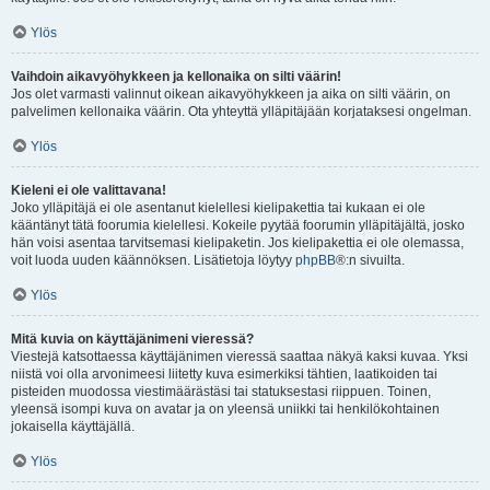
Ylös
Vaihdoin aikavyöhykkeen ja kellonaika on silti väärin!
Jos olet varmasti valinnut oikean aikavyöhykkeen ja aika on silti väärin, on
palvelimen kellonaika väärin. Ota yhteyttä ylläpitäjään korjataksesi ongelman.
Ylös
Kieleni ei ole valittavana!
Joko ylläpitäjä ei ole asentanut kielellesi kielipakettia tai kukaan ei ole
kääntänyt tätä foorumia kielellesi. Kokeile pyytää foorumin ylläpitäjältä, josko
hän voisi asentaa tarvitsemasi kielipaketin. Jos kielipakettia ei ole olemassa,
voit luoda uuden käännöksen. Lisätietoja löytyy
phpBB
®:n sivuilta.
Ylös
Mitä kuvia on käyttäjänimeni vieressä?
Viestejä katsottaessa käyttäjänimen vieressä saattaa näkyä kaksi kuvaa. Yksi
niistä voi olla arvonimeesi liitetty kuva esimerkiksi tähtien, laatikoiden tai
pisteiden muodossa viestimäärästäsi tai statuksestasi riippuen. Toinen,
yleensä isompi kuva on avatar ja on yleensä uniikki tai henkilökohtainen
jokaisella käyttäjällä.
Ylös