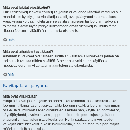
Mitä ovat lukitut viestiketjut?
Lukitut viestiketjut ovat viestiketjuja, joihin ei voi enää lähettää vastauksia ja
mahdolliset kyselyt joita viestiketjussa oli, ovat päättyneet automaattisesti.
Viestiketjuja voidaan lukita useista syistä ylläpitäjän tai foorumin valvojan
toimesta. Saatat myös pystyä lukitsemaan oman viestiketjusi, mutta tämä
riippuu foorumin ylläpitäjän antamista oikeuksista.
Ylös
Mitä ovat aiheiden kuvakkeet?
Aiheiden kuvakkeet ovat aiheen aloittajan valitsemia kuvakkeita joiden on
tarkoitus kuvastaa niiden sisältöä. Aiheiden kuvakkeiden käyttöoikeudet
riippuvat foorumin ylläpitäjän määrittelemistä oikeuksista.
Ylös
Käyttäjätasot ja ryhmät
Mitä ovat ylläpitäjät?
Ylläpitäjät ovat jäseniä joille on annettu korkeimman tason kontrolli koko
foorumiin. Nämä jäsenet voivat hallita foorumin kaikkia foorumin toiminnan
osa-alueita, mukaan lukien oikeuksien asettaminen, käyttäjien porttikiellot,
käyttäjäryhmät ja valvojat yms., riippuen foorumin perustajasta ja hänen
ylläpitäjille määrittelemistä oikeuksista. Heillä saattaa olla myös täydet
valvojan oikeudet kaikilla keskustelualueilla, riippuen foorumin perustajan
määrittelemistä asetuksista.