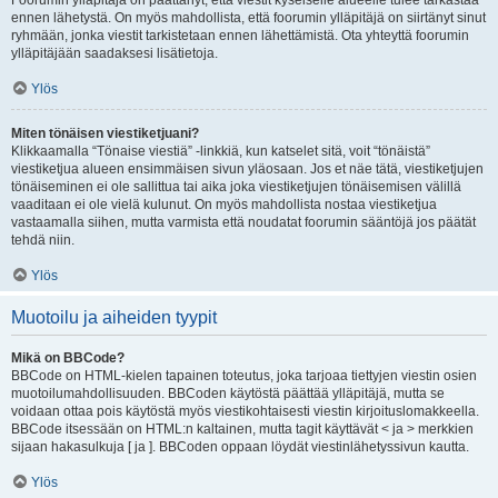
Foorumin ylläpitäjä on päättänyt, että viestit kyseiselle alueelle tulee tarkastaa
ennen lähetystä. On myös mahdollista, että foorumin ylläpitäjä on siirtänyt sinut
ryhmään, jonka viestit tarkistetaan ennen lähettämistä. Ota yhteyttä foorumin
ylläpitäjään saadaksesi lisätietoja.
Ylös
Miten tönäisen viestiketjuani?
Klikkaamalla “Tönaise viestiä” -linkkiä, kun katselet sitä, voit “tönäistä”
viestiketjua alueen ensimmäisen sivun yläosaan. Jos et näe tätä, viestiketjujen
tönäiseminen ei ole sallittua tai aika joka viestiketjujen tönäisemisen välillä
vaaditaan ei ole vielä kulunut. On myös mahdollista nostaa viestiketjua
vastaamalla siihen, mutta varmista että noudatat foorumin sääntöjä jos päätät
tehdä niin.
Ylös
Muotoilu ja aiheiden tyypit
Mikä on BBCode?
BBCode on HTML-kielen tapainen toteutus, joka tarjoaa tiettyjen viestin osien
muotoilumahdollisuuden. BBCoden käytöstä päättää ylläpitäjä, mutta se
voidaan ottaa pois käytöstä myös viestikohtaisesti viestin kirjoituslomakkeella.
BBCode itsessään on HTML:n kaltainen, mutta tagit käyttävät < ja > merkkien
sijaan hakasulkuja [ ja ]. BBCoden oppaan löydät viestinlähetyssivun kautta.
Ylös