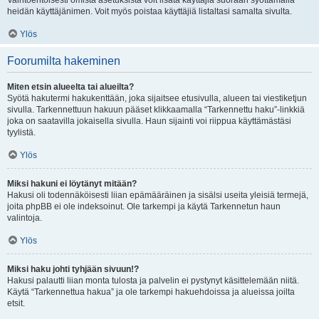
Vaihtoehtoisesti omista asetuksista voit lisätä käyttäjiä suoraan syöttämällä
heidän käyttäjänimen. Voit myös poistaa käyttäjiä listaltasi samalta sivulta.
Ylös
Foorumilta hakeminen
Miten etsin alueelta tai alueilta?
Syötä hakutermi hakukenttään, joka sijaitsee etusivulla, alueen tai viestiketjun
sivulla. Tarkennettuun hakuun pääset klikkaamalla “Tarkennettu haku”-linkkiä
joka on saatavilla jokaisella sivulla. Haun sijainti voi riippua käyttämästäsi
tyylistä.
Ylös
Miksi hakuni ei löytänyt mitään?
Hakusi oli todennäköisesti liian epämääräinen ja sisälsi useita yleisiä termejä,
joita phpBB ei ole indeksoinut. Ole tarkempi ja käytä Tarkennetun haun
valintoja.
Ylös
Miksi haku johti tyhjään sivuun!?
Hakusi palautti liian monta tulosta ja palvelin ei pystynyt käsittelemään niitä.
Käytä “Tarkennettua hakua” ja ole tarkempi hakuehdoissa ja alueissa joilta
etsit.