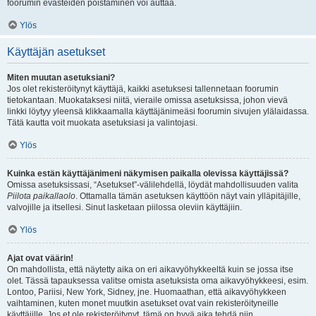
foorumin evästeiden poistaminen voi auttaa.
Ylös
Käyttäjän asetukset
Miten muutan asetuksiani?
Jos olet rekisteröitynyt käyttäjä, kaikki asetuksesi tallennetaan foorumin
tietokantaan. Muokataksesi niitä, vieraile omissa asetuksissa, johon vievä
linkki löytyy yleensä klikkaamalla käyttäjänimeäsi foorumin sivujen ylälaidassa.
Tätä kautta voit muokata asetuksiasi ja valintojasi.
Ylös
Kuinka estän käyttäjänimeni näkymisen paikalla olevissa käyttäjissä?
Omissa asetuksissasi, “Asetukset”-välilehdellä, löydät mahdollisuuden valita
Piilota paikallaolo
. Ottamalla tämän asetuksen käyttöön näyt vain ylläpitäjille,
valvojille ja itsellesi. Sinut lasketaan piilossa oleviin käyttäjiin.
Ylös
Ajat ovat väärin!
On mahdollista, että näytetty aika on eri aikavyöhykkeeltä kuin se jossa itse
olet. Tässä tapauksessa valitse omista asetuksista oma aikavyöhykkeesi, esim.
Lontoo, Pariisi, New York, Sidney, jne. Huomaathan, että aikavyöhykkeen
vaihtaminen, kuten monet muutkin asetukset ovat vain rekisteröityneille
käyttäjille. Jos et ole rekisteröitynyt, tämä on hyvä aika tehdä niin.