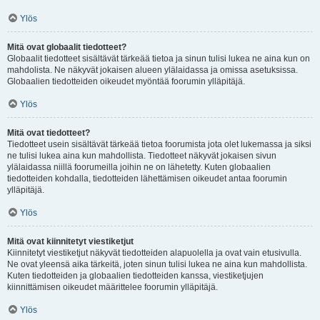
Ylös
Mitä ovat globaalit tiedotteet?
Globaalit tiedotteet sisältävät tärkeää tietoa ja sinun tulisi lukea ne aina kun on
mahdolista. Ne näkyvät jokaisen alueen ylälaidassa ja omissa asetuksissa.
Globaalien tiedotteiden oikeudet myöntää foorumin ylläpitäjä.
Ylös
Mitä ovat tiedotteet?
Tiedotteet usein sisältävät tärkeää tietoa foorumista jota olet lukemassa ja siksi
ne tulisi lukea aina kun mahdollista. Tiedotteet näkyvät jokaisen sivun
ylälaidassa niillä foorumeilla joihin ne on lähetetty. Kuten globaalien
tiedotteiden kohdalla, tiedotteiden lähettämisen oikeudet antaa foorumin
ylläpitäjä.
Ylös
Mitä ovat kiinnitetyt viestiketjut
Kiinnitetyt viestiketjut näkyvät tiedotteiden alapuolella ja ovat vain etusivulla.
Ne ovat yleensä aika tärkeitä, joten sinun tulisi lukea ne aina kun mahdollista.
Kuten tiedotteiden ja globaalien tiedotteiden kanssa, viestiketjujen
kiinnittämisen oikeudet määrittelee foorumin ylläpitäjä.
Ylös