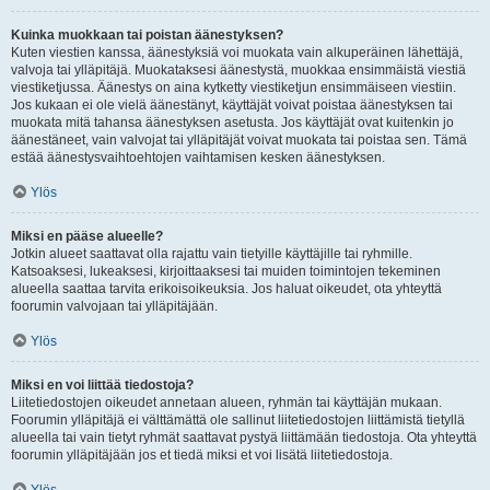
Kuinka muokkaan tai poistan äänestyksen?
Kuten viestien kanssa, äänestyksiä voi muokata vain alkuperäinen lähettäjä,
valvoja tai ylläpitäjä. Muokataksesi äänestystä, muokkaa ensimmäistä viestiä
viestiketjussa. Äänestys on aina kytketty viestiketjun ensimmäiseen viestiin.
Jos kukaan ei ole vielä äänestänyt, käyttäjät voivat poistaa äänestyksen tai
muokata mitä tahansa äänestyksen asetusta. Jos käyttäjät ovat kuitenkin jo
äänestäneet, vain valvojat tai ylläpitäjät voivat muokata tai poistaa sen. Tämä
estää äänestysvaihtoehtojen vaihtamisen kesken äänestyksen.
Ylös
Miksi en pääse alueelle?
Jotkin alueet saattavat olla rajattu vain tietyille käyttäjille tai ryhmille.
Katsoaksesi, lukeaksesi, kirjoittaaksesi tai muiden toimintojen tekeminen
alueella saattaa tarvita erikoisoikeuksia. Jos haluat oikeudet, ota yhteyttä
foorumin valvojaan tai ylläpitäjään.
Ylös
Miksi en voi liittää tiedostoja?
Liitetiedostojen oikeudet annetaan alueen, ryhmän tai käyttäjän mukaan.
Foorumin ylläpitäjä ei välttämättä ole sallinut liitetiedostojen liittämistä tietyllä
alueella tai vain tietyt ryhmät saattavat pystyä liittämään tiedostoja. Ota yhteyttä
foorumin ylläpitäjään jos et tiedä miksi et voi lisätä liitetiedostoja.