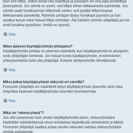
kuin voit liittyä. Jotkut voivat olla suljettuja ja joissakin voi olla jopa piilotettuja
jäsenyyksiä. Jos ryhmä on avoin, voit liittyä siihen klikkaamalla painiketta. Jos
ryhmä vaatii hyväksynnän liittymistä varten, voit pyytää liittymislupaa
klikkaamalla painiketta. Ryhmän johtajan täytyy hyväksyä pyyntösi ja hän
saattaa kysyä miksi haluat liittyä ryhmään. Älä häiriköi ryhmän ylläpitäjiä jos he
eivät hyväksy pyyntöäsi. Heillä on syynsä.
Ylös
Miten pääsen käyttäjäryhmän johtajaksi?
Käyttäjäryhmän johtaja on yleensä määritelty, kun käyttäjäryhmät on alunperin
luotu ylläpitäjän toimesta. Jos haluat luoda käyttäjäryhmän, ensimmäinen
yhteyshenkilösi tulisi olla ylläpitäjä. Kokeile yksityisviestin lähettämistä.
Ylös
Miksi jotkut käyttäjäryhmät näkyvät eri väreillä?
Foorumin ylläpitäjä voi määritellä tietyn käyttäjäryhmän jäsenille värin joka
helpottaa kyseisen käyttäjäryhmän jäsenten tunnistamista.
Ylös
Mikä on “oletusryhmä”?
Jos olet useamman kuin yhden käyttäjäryhmän jäsen, oletusryhmääsi
käytetään määriteltäessä sinun kohdallasi käytettävää ryhmäväriä ja titteliä.
Foorumin ylläpitäjä saattaa antaa sinulle oikeudet vaihtaa oletusryhmääsi
omista asetuksista.