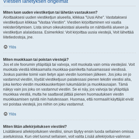
Viestien lähetyksen ongelmat
Miten luon uuden viestiketjun tai lähetän vastauksen?
Aloittaaksesi uuden viestiketjun alueella, klikkaa "Uusi Aihe". Vastataksesi
viestiketjuun klikkaa "Vastaa Viestiin". Viestien kirjoittaminen voi vaatia
rekisteröitymisen. Lista sinun oikeuksistasi alueella on nähtävillä alueen ja
viestiketjun alalaidassa. Esimerkiksi: Voit kirjoittaa uusia viestejä, Voit lähettää
liitetiedostoja, jne.
Ylös
Miten muokkaan tai poistan viestejä?
Jos et ole foorumin ylläpitäjä tai valvoja, voit muokata vain omia viestejäsi. Voit
muokata viestiä klikkaamalla muokkaa-painiketta haluamassasi viestissä.
Joskus painike toimii vain tietyn ajan viestin luomisen jälkeen. Jos joku on jo
vastannut viestiin, löydät viestiketjuun palatessasi pienen tekstin viestisi alla,
joka kertoo viestin muokkauskertojen lukumäärän ja muokkausajan. Tämä
näkyy vain jos joku on vastannut viestiin. Se ei näy, jos valvoja tai ylläpitäjä
muokkaa viestiä, mutta he saattavat jättää pienen huomautuksen viestin
muokkaamisen syistä niin halutessaan. Huomaa, että normaalit käyttäjät eivät
voi poistaa viestejä, jos niihin on joku vastannut.
Ylös
Miten liitän allekirjoituksen viestiini?
Lisätäksesi allekirjoituksen viestiisi, sinun täytyy ensin luoda sellainen omissa
asetuksissa. Kun olet luonut sellaisen, voit valita
Lisää allekirjoitus
-valinnan