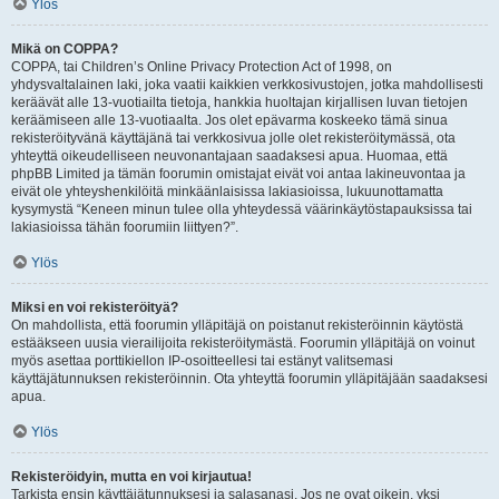
Ylös
Mikä on COPPA?
COPPA, tai Children’s Online Privacy Protection Act of 1998, on
yhdysvaltalainen laki, joka vaatii kaikkien verkkosivustojen, jotka mahdollisesti
keräävät alle 13-vuotiailta tietoja, hankkia huoltajan kirjallisen luvan tietojen
keräämiseen alle 13-vuotiaalta. Jos olet epävarma koskeeko tämä sinua
rekisteröityvänä käyttäjänä tai verkkosivua jolle olet rekisteröitymässä, ota
yhteyttä oikeudelliseen neuvonantajaan saadaksesi apua. Huomaa, että
phpBB Limited ja tämän foorumin omistajat eivät voi antaa lakineuvontaa ja
eivät ole yhteyshenkilöitä minkäänlaisissa lakiasioissa, lukuunottamatta
kysymystä “Keneen minun tulee olla yhteydessä väärinkäytöstapauksissa tai
lakiasioissa tähän foorumiin liittyen?”.
Ylös
Miksi en voi rekisteröityä?
On mahdollista, että foorumin ylläpitäjä on poistanut rekisteröinnin käytöstä
estääkseen uusia vierailijoita rekisteröitymästä. Foorumin ylläpitäjä on voinut
myös asettaa porttikiellon IP-osoitteellesi tai estänyt valitsemasi
käyttäjätunnuksen rekisteröinnin. Ota yhteyttä foorumin ylläpitäjään saadaksesi
apua.
Ylös
Rekisteröidyin, mutta en voi kirjautua!
Tarkista ensin käyttäjätunnuksesi ja salasanasi. Jos ne ovat oikein, yksi