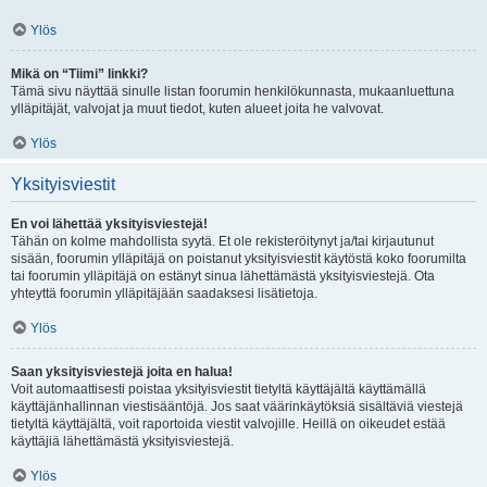
Ylös
Mikä on “Tiimi” linkki?
Tämä sivu näyttää sinulle listan foorumin henkilökunnasta, mukaanluettuna
ylläpitäjät, valvojat ja muut tiedot, kuten alueet joita he valvovat.
Ylös
Yksityisviestit
En voi lähettää yksityisviestejä!
Tähän on kolme mahdollista syytä. Et ole rekisteröitynyt ja/tai kirjautunut
sisään, foorumin ylläpitäjä on poistanut yksityisviestit käytöstä koko foorumilta
tai foorumin ylläpitäjä on estänyt sinua lähettämästä yksityisviestejä. Ota
yhteyttä foorumin ylläpitäjään saadaksesi lisätietoja.
Ylös
Saan yksityisviestejä joita en halua!
Voit automaattisesti poistaa yksityisviestit tietyltä käyttäjältä käyttämällä
käyttäjänhallinnan viestisääntöjä. Jos saat väärinkäytöksiä sisältäviä viestejä
tietyltä käyttäjältä, voit raportoida viestit valvojille. Heillä on oikeudet estää
käyttäjiä lähettämästä yksityisviestejä.
Ylös