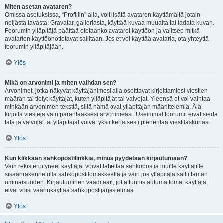
Miten asetan avataren?
Omissa asetuksissa, “Profiilin” alla, voit lisätä avataren käyttämällä jotain
neljästä tavasta: Gravatar, galleriasta, käyttää kuvaa muualta tai ladata kuvan.
Foorumin ylläpitäjä päättää otetaanko avataret käyttöön ja valitsee mitkä
avatarien käyttöönottotavat sallitaan. Jos et voi käyttää avataria, ota yhteyttä
foorumin ylläpitäjään.
Ylös
Mikä on arvonimi ja miten vaihdan sen?
Arvonimet, jotka näkyvät käyttäjänimesi alla osoittavat kirjoittamiesi viestien
määrän tai tietyt käyttäjät, kuten ylläpitäjät tai valvojat. Yleensä et voi vaihtaa
minkään arvonimen tekstiä, sillä nämä ovat ylläpitäjän määrittelemiä. Älä
kirjoita viestejä vain parantaaksesi arvonimeäsi. Useimmat foorumit eivät siedä
tätä ja valvojat tai ylläpitäjät voivat yksinkertaisesti pienentää viestilaskuriasi.
Ylös
Kun klikkaan sähköpostilinkkiä, minua pyydetään kirjautumaan?
Vain rekisteröityneet käyttäjät voivat lähettää sähköpostia muille käyttäjille
sisäänrakennetulla sähköpostilomakkeella ja vain jos ylläpitäjä sallii tämän
ominaisuuden. Kirjautuminen vaaditaan, jotta tunnistautumattomat käyttäjät
eivät voisi väärinkäyttää sähköpostijärjestelmää.
Ylös