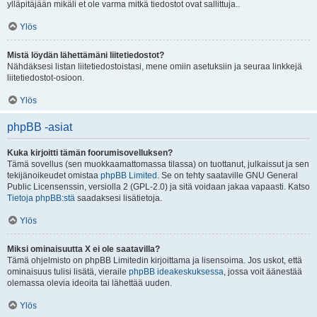
ylläpitäjään mikäli et ole varma mitkä tiedostot ovat sallittuja..
Ylös
Mistä löydän lähettämäni liitetiedostot?
Nähdäksesi listan liitetiedostoistasi, mene omiin asetuksiin ja seuraa linkkejä
liitetiedostot-osioon.
Ylös
phpBB -asiat
Kuka kirjoitti tämän foorumisovelluksen?
Tämä sovellus (sen muokkaamattomassa tilassa) on tuottanut, julkaissut ja sen
tekijänoikeudet omistaa
phpBB Limited
. Se on tehty saataville GNU General
Public Licensenssin, versiolla 2 (GPL-2.0) ja sitä voidaan jakaa vapaasti. Katso
Tietoja phpBB:stä
saadaksesi lisätietoja.
Ylös
Miksi ominaisuutta X ei ole saatavilla?
Tämä ohjelmisto on phpBB Limitedin kirjoittama ja lisensoima. Jos uskot, että
ominaisuus tulisi lisätä, vieraile
phpBB ideakeskuksessa
, jossa voit äänestää
olemassa olevia ideoita tai lähettää uuden.
Ylös