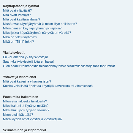
Käyttäjätasot ja ryhmät
Mitä ovat ylläpitäjät?
Mitä ovatr valvojat?
Mitä ovat käyttäjäryhmät?
Missä ovat käyttäjäryhmät ja miten liityn sellaiseen?
Miten pääsen käyttäjäryhmän johtajaksi?
Miksi jotkut käyttäjäryhmät näkyvät eri väreillä?
Mikä on “oletusryhmä”?
Mikä on “Tiimi” linkki?
Yksityisviestit
En voi lähettää yksityisviestejä!
Saan yksityisviestejä joita en halua!
Olen saanut roskapostia tai väärinkäytöksiä sisältäviä viestejä tältä foorumilta!
Ystävät ja vihamiehet
Mitä ovat kaveri ja vihamieslistat?
Kuinka voin lisätä / poistaa käyttäjiä kavereista tai vihamiehistä
Foorumilta hakeminen
Miten etsin alueelta tai alueilta?
Miksi hakuni ei löytänyt mitään?
Miksi haku johti tyhjään sivuun!?
Miten etsin käyttäjiä?
Miten löydän omat viestini ja viestiketjuni?
Seuraaminen ja kirjanmerkit