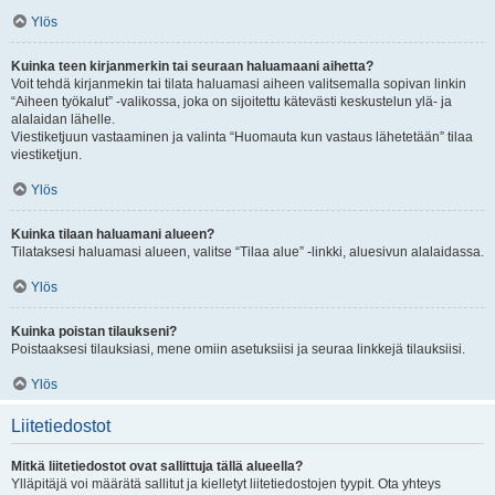
Ylös
Kuinka teen kirjanmerkin tai seuraan haluamaani aihetta?
Voit tehdä kirjanmekin tai tilata haluamasi aiheen valitsemalla sopivan linkin
“Aiheen työkalut” -valikossa, joka on sijoitettu kätevästi keskustelun ylä- ja
alalaidan lähelle.
Viestiketjuun vastaaminen ja valinta “Huomauta kun vastaus lähetetään” tilaa
viestiketjun.
Ylös
Kuinka tilaan haluamani alueen?
Tilataksesi haluamasi alueen, valitse “Tilaa alue” -linkki, aluesivun alalaidassa.
Ylös
Kuinka poistan tilaukseni?
Poistaaksesi tilauksiasi, mene omiin asetuksiisi ja seuraa linkkejä tilauksiisi.
Ylös
Liitetiedostot
Mitkä liitetiedostot ovat sallittuja tällä alueella?
Ylläpitäjä voi määrätä sallitut ja kielletyt liitetiedostojen tyypit. Ota yhteys