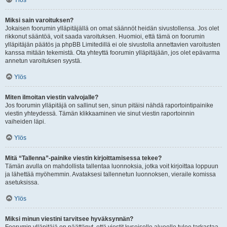
Ylös
Miksi sain varoituksen?
Jokaisen foorumin ylläpitäjällä on omat säännöt heidän sivustollensa. Jos olet
rikkonut sääntöä, voit saada varoituksen. Huomioi, että tämä on foorumin
ylläpitäjän päätös ja phpBB Limitedillä ei ole sivustolla annettavien varoitusten
kanssa mitään tekemistä. Ota yhteyttä foorumin ylläpitäjään, jos olet epävarma
annetun varoituksen syystä.
Ylös
Miten ilmoitan viestin valvojalle?
Jos foorumin ylläpitäjä on sallinut sen, sinun pitäisi nähdä raportointipainike
viestin yhteydessä. Tämän klikkaaminen vie sinut viestin raportoinnin
vaiheiden läpi.
Ylös
Mitä “Tallenna”-painike viestin kirjoittamisessa tekee?
Tämän avulla on mahdollista tallentaa luonnoksia, jotka voit kirjoittaa loppuun
ja lähettää myöhemmin. Avataksesi tallennetun luonnoksen, vieraile komissa
asetuksissa.
Ylös
Miksi minun viestini tarvitsee hyväksynnän?