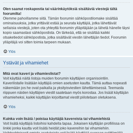
Olen saanut roskapostia tai väärinkäytöksiä sisältäviä viestejä tältä
foorumilta!
Olemme pahoillamme siitä. Tämän foorumin sähköpostilomake sisältää
ominaisuuksia, jotka yrittävät estää ja seurata käyttäjiä, jotka lähettävät
sellaisia viestejä, joten ota yhteyttä foorumin ylläpitäjään ja lähetä hänelle täysi
kopio saamastasi sähköpostista. On tärkeää, että se sisältää kaikki
otsaketiedot sähköpostista, jotka sisältävät viestin lähettäjän tiedot. Foorumin
ylläpitäjä voi sitten toimia tarpeen mukaan.
Ylös
Ystävät ja vihamiehet
Mitä ovat kaveri ja vihamieslistat?
Voit käyttää näitä listoja muiden foorumin käyttäjien organisointiin.
Kaverilistalle lisätään käyttäjiä omien asetusten kautta. Tämä auttaa nopeasti
näkemään jos he ovat paikalla ja yksityisviestien lähettämisessä. Teemasta
riippuen näiden käyttäjien viestit saatetaan myös korostaa. Jos lisäät käyttäjän
vihamieheksi, kaikki käyttäjän kirjoittamat viestit piilotetaan oletuksena.
Ylös
Kuinka voin lisätä / poistaa käyttäjiä kavereista tai vihamiehistä
Voit lisätä käyttäjiä listoihisi kahdella tapaa. Jokaisen käyttäjän profiilissa on
linkki jonka kautta voit lisätä heidät joko kavereihin tai vihamiehiin.