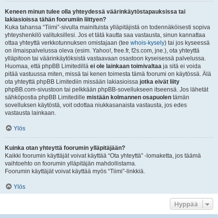
Keneen minun tulee olla yhteydessä väärinkäytöstapauksissa tai
lakiasioissa tähän foorumiin liittyen?
Kuka tahansa “Tiimi”-sivulla mainituista ylläpitäjistä on todennäköisesti sopiva
yhteyshenkilö valituksillesi. Jos et tätä kautta saa vastausta, sinun kannattaa
ottaa yhteyttä verkkotunnuksen omistajaan (tee
whois-kysely
) tai jos kyseessä
on ilmaispalvelussa oleva (esim. Yahoo!, free.fr, f2s.com, jne.), ota yhteyttä
ylläpitoon tai väärinkäytöksistä vastaavaan osastoon kyseisessä palvelussa.
Huomaa, että phpBB Limitedillä
ei ole lainkaan toimivaltaa
ja sitä ei voida
pitää vastuussa miten, missä tai kenen toimesta tämä foorumi on käytössä. Älä
ota yhteyttä phpBB Limitediin missään lakiasioissa
jotka eivät liity
phpBB.com-sivustoon tai pelkkään phpBB-sovellukseen itseensä. Jos lähetät
sähköpostia phpBB Limitedille
mistään kolmannen osapuolen
tämän
sovelluksen käytöstä, voit odottaa niukkasanaista vastausta, jos edes
vastausta lainkaan.
Ylös
Kuinka otan yhteyttä foorumin ylläpitäjään?
Kaikki foorumin käyttäjät voivat käyttää “Ota yhteyttä” -lomaketta, jos täämä
vaihtoehto on foorumin ylläpitäjän mahdollistama.
Foorumin käyttäjät voivat käyttää myös “Tiimi”-linkkiä.
Ylös
Hyppää