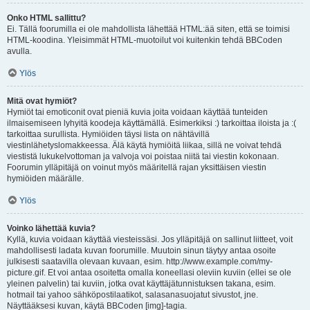
Onko HTML sallittu?
Ei. Tällä foorumilla ei ole mahdollista lähettää HTML:ää siten, että se toimisi
HTML-koodina. Yleisimmät HTML-muotoilut voi kuitenkin tehdä BBCoden
avulla.
Ylös
Mitä ovat hymiöt?
Hymiöt tai emoticonit ovat pieniä kuvia joita voidaan käyttää tunteiden
ilmaisemiseen lyhyitä koodeja käyttämällä. Esimerkiksi :) tarkoittaa iloista ja :(
tarkoittaa surullista. Hymiöiden täysi lista on nähtävillä
viestinlähetyslomakkeessa. Älä käytä hymiöitä liikaa, sillä ne voivat tehdä
viestistä lukukelvottoman ja valvoja voi poistaa niitä tai viestin kokonaan.
Foorumin ylläpitäjä on voinut myös määritellä rajan yksittäisen viestin
hymiöiden määrälle.
Ylös
Voinko lähettää kuvia?
Kyllä, kuvia voidaan käyttää viesteissäsi. Jos ylläpitäjä on sallinut liitteet, voit
mahdollisesti ladata kuvan foorumille. Muutoin sinun täytyy antaa osoite
julkisesti saatavilla olevaan kuvaan, esim. http://www.example.com/my-
picture.gif. Et voi antaa osoitetta omalla koneellasi oleviin kuviin (ellei se ole
yleinen palvelin) tai kuviin, jotka ovat käyttäjätunnistuksen takana, esim.
hotmail tai yahoo sähköpostilaatikot, salasanasuojatut sivustot, jne.
Näyttääksesi kuvan, käytä BBCoden [img]-tagia.