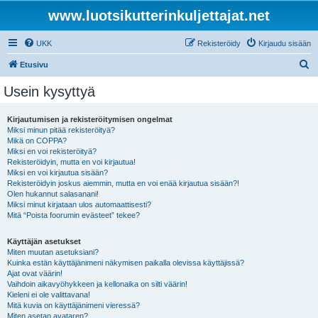
www.luotsikutterinkuljettajat.net
UKK
Rekisteröidy
Kirjaudu sisään
E
Etusivu
t
Usein kysyttyä
s
i
Kirjautumisen ja rekisteröitymisen ongelmat
Miksi minun pitää rekisteröityä?
Mikä on COPPA?
Miksi en voi rekisteröityä?
Rekisteröidyin, mutta en voi kirjautua!
Miksi en voi kirjautua sisään?
Rekisteröidyin joskus aiemmin, mutta en voi enää kirjautua sisään?!
Olen hukannut salasanani!
Miksi minut kirjataan ulos automaattisesti?
Mitä “Poista foorumin evästeet” tekee?
Käyttäjän asetukset
Miten muutan asetuksiani?
Kuinka estän käyttäjänimeni näkymisen paikalla olevissa käyttäjissä?
Ajat ovat väärin!
Vaihdoin aikavyöhykkeen ja kellonaika on silti väärin!
Kieleni ei ole valittavana!
Mitä kuvia on käyttäjänimeni vieressä?
Miten asetan avataren?