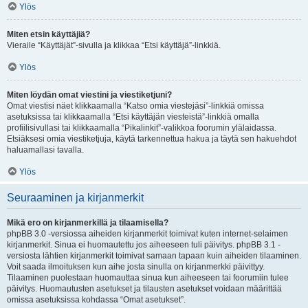
Ylös
Miten etsin käyttäjiä?
Vieraile “Käyttäjät”-sivulla ja klikkaa “Etsi käyttäjä”-linkkiä.
Ylös
Miten löydän omat viestini ja viestiketjuni?
Omat viestisi näet klikkaamalla “Katso omia viestejäsi”-linkkiä omissa
asetuksissa tai klikkaamalla “Etsi käyttäjän viesteistä”-linkkiä omalla
profiilisivullasi tai klikkaamalla “Pikalinkit”-valikkoa foorumin ylälaidassa.
Etsiäksesi omia viestiketjuja, käytä tarkennettua hakua ja täytä sen hakuehdot
haluamallasi tavalla.
Ylös
Seuraaminen ja kirjanmerkit
Mikä ero on kirjanmerkillä ja tilaamisella?
phpBB 3.0 -versiossa aiheiden kirjanmerkit toimivat kuten internet-selaimen
kirjanmerkit. Sinua ei huomautettu jos aiheeseen tuli päivitys. phpBB 3.1 -
versiosta lähtien kirjanmerkit toimivat samaan tapaan kuin aiheiden tilaaminen.
Voit saada ilmoituksen kun aihe josta sinulla on kirjanmerkki päivittyy.
Tilaaminen puolestaan huomauttaa sinua kun aiheeseen tai foorumiin tulee
päivitys. Huomautusten asetukset ja tilausten asetukset voidaan määrittää
omissa asetuksissa kohdassa “Omat asetukset”.